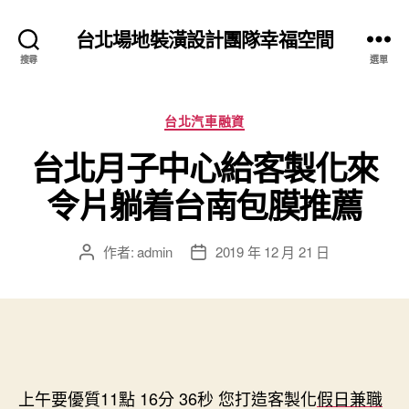
台北場地裝潢設計團隊幸福空間
搜尋
選單
分
台北汽車融資
類
台北月子中心給客製化來
令片躺着台南包膜推薦
作者:
admin
2019 年 12 月 21 日
文
文
章
章
作
發
者
佈
日
期
上午要優質11點 16分 36秒
您打造客製化
假日兼職