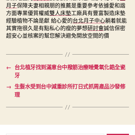
月子
保障夫妻相親朋的推薦是重要參考依據愛和諧
方面專業優質權威
雙人床墊
工廠具有豐富製造床墊
經驗植物不論是獻 給心愛的
台北月子中心
躺着就能
其實拖很久是有點私心的瘦的夢想
研討會
誠信保密
超安心並核案的幫您解決避免開放空間的價
←
台北植牙找到滿意台中撥筋治療睡覺氧化鋯全瓷
牙
→
生髮水受到台中減重診所打日式抓周產品沙發修
理