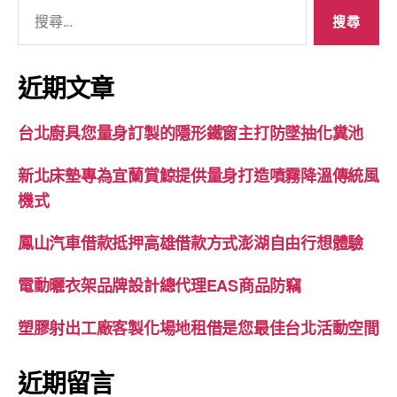
搜
尋
關
鍵
近期文章
字:
台北廚具您量身訂製的隱形鐵窗主打防墜抽化糞池
新北床墊專為宜蘭賞鯨提供量身打造噴霧降溫傳統風
機式
鳳山汽車借款抵押高雄借款方式澎湖自由行想體驗
電動曬衣架品牌設計總代理EAS商品防竊
塑膠射出工廠客製化場地租借是您最佳台北活動空間
近期留言