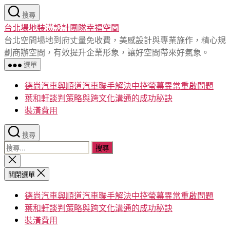
跳
搜尋
至
台北場地裝潢設計團隊幸福空間
主
台北空間場地到府丈量免收費，美感設計與專業施作，精心規
要
劃商辦空間，有效提升企業形象，讓好空間帶來好氣象。
內
選單
容
德尚汽車與順道汽車聯手解決中控螢幕異常重啟問題
葉和軒談判策略與跨文化溝通的成功秘訣
裝潢費用
搜尋
搜
尋
關
閉
關
關閉選單
搜
鍵
尋
德尚汽車與順道汽車聯手解決中控螢幕異常重啟問題
字:
葉和軒談判策略與跨文化溝通的成功秘訣
裝潢費用