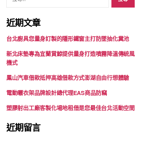
尋
關
鍵
近期文章
字:
台北廚具您量身訂製的隱形鐵窗主打防墜抽化糞池
新北床墊專為宜蘭賞鯨提供量身打造噴霧降溫傳統風
機式
鳳山汽車借款抵押高雄借款方式澎湖自由行想體驗
電動曬衣架品牌設計總代理EAS商品防竊
塑膠射出工廠客製化場地租借是您最佳台北活動空間
近期留言