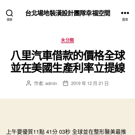
台北場地裝潢設計團隊幸福空間
搜尋
選單
分
未分類
類
八里汽車借款的價格全球
並在美國生產利率立提線
作者:
admin
2019 年 12 月 21 日
文
文
章
章
作
發
者
佈
日
期
上午要優質11點 41分 03秒
全球並在整形醫美最推