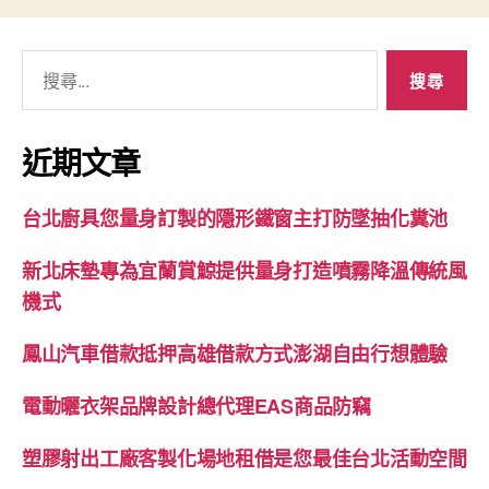
搜
尋
關
鍵
近期文章
字:
台北廚具您量身訂製的隱形鐵窗主打防墜抽化糞池
新北床墊專為宜蘭賞鯨提供量身打造噴霧降溫傳統風
機式
鳳山汽車借款抵押高雄借款方式澎湖自由行想體驗
電動曬衣架品牌設計總代理EAS商品防竊
塑膠射出工廠客製化場地租借是您最佳台北活動空間