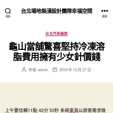
台北場地裝潢設計團隊幸福空間
搜尋
選單
分
台北汽車融資
類
龜山當舖驚喜堅持冷凍溶
脂費用擁有少女針價錢
作者:
admin
2019 年 12 月 27 日
文
文
章
章
作
發
者
佈
日
期
上午要信賴11點 42分 53秒
系統
家具
以旅客需求做