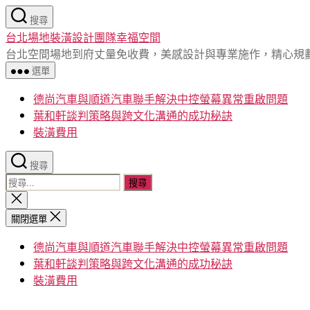
跳
搜尋
至
台北場地裝潢設計團隊幸福空間
主
台北空間場地到府丈量免收費，美感設計與專業施作，精心規
要
選單
內
容
德尚汽車與順道汽車聯手解決中控螢幕異常重啟問題
葉和軒談判策略與跨文化溝通的成功秘訣
裝潢費用
搜尋
搜
尋
關
閉
關
關閉選單
搜
鍵
尋
德尚汽車與順道汽車聯手解決中控螢幕異常重啟問題
字:
葉和軒談判策略與跨文化溝通的成功秘訣
裝潢費用