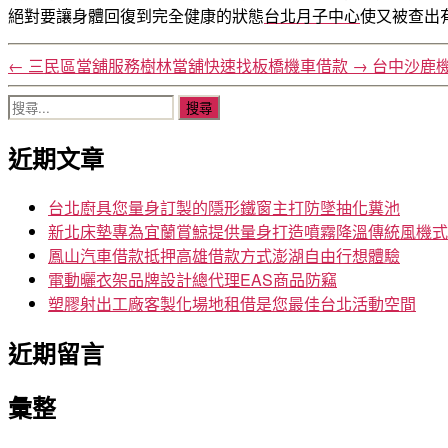
絕對要讓身體回復到完全健康的狀態
台北月子中心
使又被查出
←
三民區當舖服務樹林當舖快速找板橋機車借款
→
台中沙鹿
搜
尋
近期文章
關
鍵
字:
台北廚具您量身訂製的隱形鐵窗主打防墜抽化糞池
新北床墊專為宜蘭賞鯨提供量身打造噴霧降溫傳統風機式
鳳山汽車借款抵押高雄借款方式澎湖自由行想體驗
電動曬衣架品牌設計總代理EAS商品防竊
塑膠射出工廠客製化場地租借是您最佳台北活動空間
近期留言
彙整