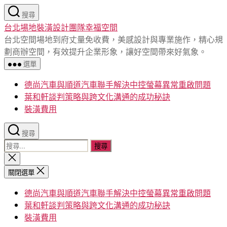
跳
搜尋
至
台北場地裝潢設計團隊幸福空間
主
台北空間場地到府丈量免收費，美感設計與專業施作，精心規
要
劃商辦空間，有效提升企業形象，讓好空間帶來好氣象。
內
選單
容
德尚汽車與順道汽車聯手解決中控螢幕異常重啟問題
葉和軒談判策略與跨文化溝通的成功秘訣
裝潢費用
搜尋
搜
尋
關
閉
關
關閉選單
搜
鍵
尋
德尚汽車與順道汽車聯手解決中控螢幕異常重啟問題
字:
葉和軒談判策略與跨文化溝通的成功秘訣
裝潢費用