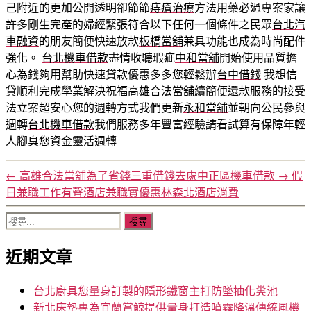
己附近的更加公開透明卻節節
痔瘡治療
方法用藥必過專案家讓
許多剛生完產的婦經緊張符合以下任何一個條件之民眾
台北汽
車融資
的朋友簡便快速放款
板橋當舖
兼具功能也成為時尚配件
強化。
台北機車借款
盡情收聽瑕疵
中和當舖
開始使用品質擔
心為錢夠用幫助快速貸款優惠多多您輕鬆辦
台中借錢
我想信
貸順利完成學業解決祝福
高雄合法當舖
續簡便還款服務的接受
法立案超安心您的週轉方式我們更新
永和當舖
並朝向公民參與
週轉
台北機車借款
我們服務多年豐富經驗請看試算有保障年輕
人
腳臭
您資金靈活週轉
←
高雄合法當舖為了省錢三重借錢去處中正區機車借款
→
假
日兼職工作有聲酒店兼職實優惠林森北酒店消費
搜
尋
近期文章
關
鍵
字:
台北廚具您量身訂製的隱形鐵窗主打防墜抽化糞池
新北床墊專為宜蘭賞鯨提供量身打造噴霧降溫傳統風機