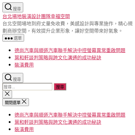
跳
搜尋
至
台北場地裝潢設計團隊幸福空間
主
台北空間場地到府丈量免收費，美感設計與專業施作，精心規
要
劃商辦空間，有效提升企業形象，讓好空間帶來好氣象。
內
選單
容
德尚汽車與順道汽車聯手解決中控螢幕異常重啟問題
葉和軒談判策略與跨文化溝通的成功秘訣
裝潢費用
搜尋
搜
尋
關
閉
關
關閉選單
搜
鍵
尋
德尚汽車與順道汽車聯手解決中控螢幕異常重啟問題
字:
葉和軒談判策略與跨文化溝通的成功秘訣
裝潢費用