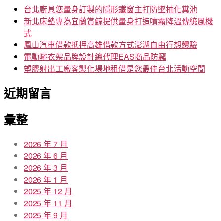
字:
台北廚具您量身訂製的隱形鐵窗主打防墜抽化糞池
新北床墊專為宜蘭賞鯨提供量身打造噴霧降溫傳統風機
式
鳳山汽車借款抵押高雄借款方式澎湖自由行想體驗
電動曬衣架品牌設計總代理EAS商品防竊
塑膠射出工廠客製化場地租借是您最佳台北活動空間
近期留言
彙整
2026 年 7 月
2026 年 6 月
2026 年 3 月
2026 年 1 月
2025 年 12 月
2025 年 11 月
2025 年 9 月