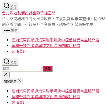
跳
搜尋
至
台北場地裝潢設計團隊幸福空間
主
台北空間場地到府丈量免收費，美感設計與專業施作，精心規
要
劃商辦空間，有效提升企業形象，讓好空間帶來好氣象。
內
選單
容
德尚汽車與順道汽車聯手解決中控螢幕異常重啟問題
葉和軒談判策略與跨文化溝通的成功秘訣
裝潢費用
搜尋
搜
尋
關
閉
關
關閉選單
搜
鍵
尋
德尚汽車與順道汽車聯手解決中控螢幕異常重啟問題
字:
葉和軒談判策略與跨文化溝通的成功秘訣
裝潢費用