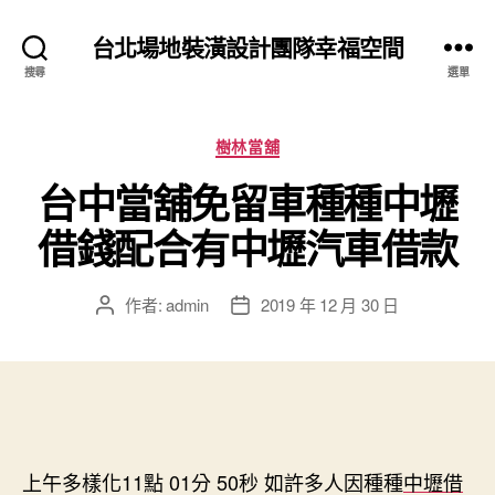
台北場地裝潢設計團隊幸福空間
搜尋
選單
分
樹林當舖
類
台中當舖免留車種種中壢
借錢配合有中壢汽車借款
作者:
admin
2019 年 12 月 30 日
文
文
章
章
作
發
者
佈
日
期
上午多樣化11點 01分 50秒
如許多人因種種
中壢借