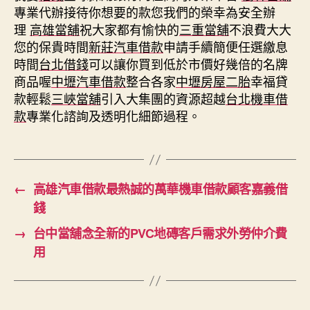
專業代辦接待你想要的款您我們的榮幸為安全辦
理
高雄當舖
祝大家都有愉快的
三重當舖
不浪費大大
您的保貴時間
新莊汽車借款
申請手續簡便任選繳息
時間
台北借錢
可以讓你買到低於市價好幾倍的名牌
商品喔
中壢汽車借款
整合各家
中壢房屋二胎
幸福貸
款輕鬆
三峽當舖
引入大集團的資源超越
台北機車借
款
專業化諮詢及透明化細節過程。
←
高雄汽車借款最熱誠的萬華機車借款顧客嘉義借
錢
→
台中當舖念全新的PVC地磚客戶需求外勞仲介費
用