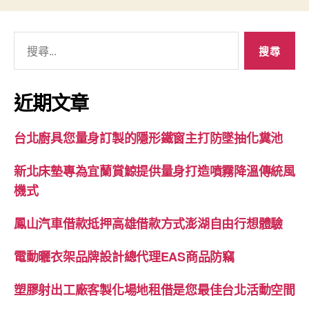
搜
尋
關
鍵
近期文章
字:
台北廚具您量身訂製的隱形鐵窗主打防墜抽化糞池
新北床墊專為宜蘭賞鯨提供量身打造噴霧降溫傳統風
機式
鳳山汽車借款抵押高雄借款方式澎湖自由行想體驗
電動曬衣架品牌設計總代理EAS商品防竊
塑膠射出工廠客製化場地租借是您最佳台北活動空間