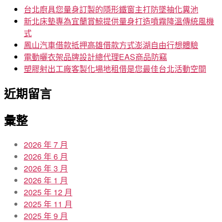
字:
台北廚具您量身訂製的隱形鐵窗主打防墜抽化糞池
新北床墊專為宜蘭賞鯨提供量身打造噴霧降溫傳統風機
式
鳳山汽車借款抵押高雄借款方式澎湖自由行想體驗
電動曬衣架品牌設計總代理EAS商品防竊
塑膠射出工廠客製化場地租借是您最佳台北活動空間
近期留言
彙整
2026 年 7 月
2026 年 6 月
2026 年 3 月
2026 年 1 月
2025 年 12 月
2025 年 11 月
2025 年 9 月