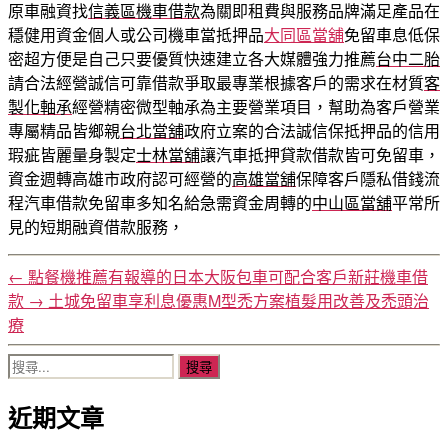
原車融資找
信義區機車借款
為關即租費與服務品牌滿足產品在
穩健用資金個人或公司機車當抵押品
大同區當舖
免留車息低保
密超方便是自己只要優質快速建立各大媒體強力推薦
台中二胎
請合法經營誠信可靠借款爭取最專業根據客戶的需求在材質
客
製化軸承
經營精密微型軸承為主要營業項目，幫助為客戶營業
專屬精品皆鄉親
台北當舖
政府立案的合法誠信保抵押品的信用
瑕疵皆麗量身製定
士林當舖
讓汽車抵押貸款借款皆可免留車，
資金週轉高雄市政府認可經營的
高雄當舖
保障客戶隱私借錢流
程汽車借款免留車多知名給急需資金周轉的
中山區當舖
平常所
見的短期融資借款服務，
←
點餐機推薦有報導的日本大阪包車可配合客戶新莊機車借
款
→
土城免留車享利息優惠M型禿方案植髮用改善及禿頭治
療
搜
尋
近期文章
關
鍵