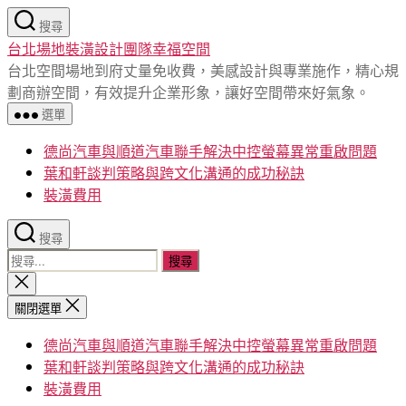
跳
搜尋
至
台北場地裝潢設計團隊幸福空間
主
台北空間場地到府丈量免收費，美感設計與專業施作，精心規
要
劃商辦空間，有效提升企業形象，讓好空間帶來好氣象。
內
選單
容
德尚汽車與順道汽車聯手解決中控螢幕異常重啟問題
葉和軒談判策略與跨文化溝通的成功秘訣
裝潢費用
搜尋
搜
尋
關
閉
關
關閉選單
搜
鍵
尋
德尚汽車與順道汽車聯手解決中控螢幕異常重啟問題
字:
葉和軒談判策略與跨文化溝通的成功秘訣
裝潢費用