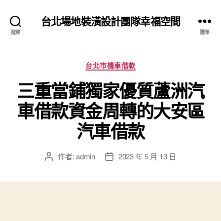
台北場地裝潢設計團隊幸福空間
搜尋
選單
分
台北市機車借款
類
三重當鋪獨家優質蘆洲汽
車借款資金周轉的大安區
汽車借款
作者:
admin
2023 年 5 月 13 日
文
文
章
章
作
發
者
佈
日
期