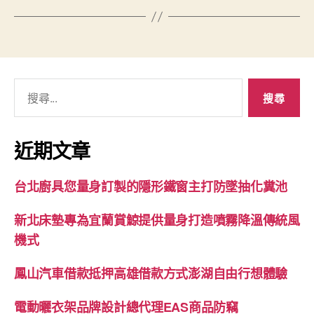
搜
尋
關
鍵
近期文章
字:
台北廚具您量身訂製的隱形鐵窗主打防墜抽化糞池
新北床墊專為宜蘭賞鯨提供量身打造噴霧降溫傳統風
機式
鳳山汽車借款抵押高雄借款方式澎湖自由行想體驗
電動曬衣架品牌設計總代理EAS商品防竊