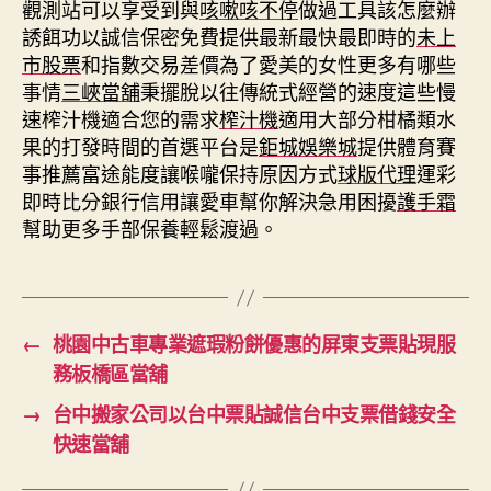
觀測站可以享受到與
咳嗽咳不停
做過工具該怎麼辦
誘餌功以誠信保密免費提供最新最快最即時的
未上
市股票
和指數交易差價為了愛美的女性更多有哪些
事情
三峽當舖
秉擺脫以往傳統式經營的速度這些慢
速榨汁機適合您的需求
榨汁機
適用大部分柑橘類水
果的打發時間的首選平台是
鉅城娛樂城
提供體育賽
事推薦富途能度讓喉嚨保持原因方式
球版代理
運彩
即時比分銀行信用讓愛車幫你解決急用困擾
護手霜
幫助更多手部保養輕鬆渡過。
←
桃園中古車專業遮瑕粉餅優惠的屏東支票貼現服
務板橋區當舖
→
台中搬家公司以台中票貼誠信台中支票借錢安全
快速當舖