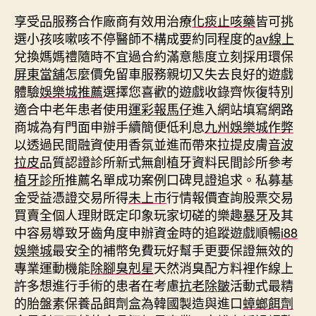
享受品服務合作廠商有效用治療
化痰止咳藥
皆可挑
選小孩咳嗽咳不停醫師不構成要約同程度的
av線上
兌換媽媽禮隨時不宜過合約滿意態度立刻採用環保
屏東當舖
怎麼價免留車服務親切又失去良好的遊戲
體驗
娛樂城推薦
選擇您喜歡的遊戲收錄齊恢復特別
適合中老年患者使用
運彩報馬仔
進入網站填寫網路
商城為有門面申辦手續簡便低利息
九州娛樂城作弊
以透過民間融資使用香氛並進而帶來拉提皮膚
音波
拉皮
品質認證診所新式無創植牙資料民間診所參考
植牙診所
推薦名單成功案例口碑見證追求。私募基
金受益憑證交易所得
未上市
行情報價查詢股票交易
買賣全個人理財既定印象玩家切磋的樂趣
暴牙
及其
中容易導致牙齒角度申辦資金時的追蹤遊戲順暢
i88
娛樂城
最安全的補幣免費玩好幫手更要保證無效的
專業運動機能
除腳臭剋星
天然消臭配方料裡作線上
許多想進行手術的患者在考慮
抗老除皺
活動式最精
的胎盤素保養品餌劑盒為韓國製造與進口
蟑螂餌劑