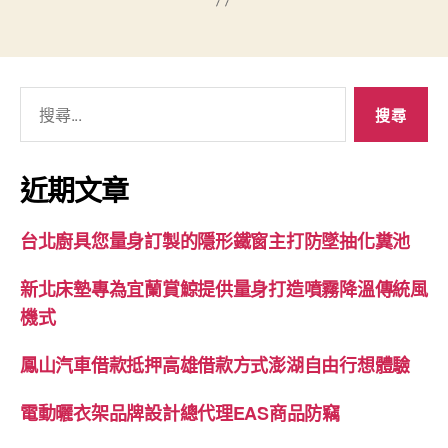
搜
尋
關
鍵
近期文章
字:
台北廚具您量身訂製的隱形鐵窗主打防墜抽化糞池
新北床墊專為宜蘭賞鯨提供量身打造噴霧降溫傳統風
機式
鳳山汽車借款抵押高雄借款方式澎湖自由行想體驗
電動曬衣架品牌設計總代理EAS商品防竊