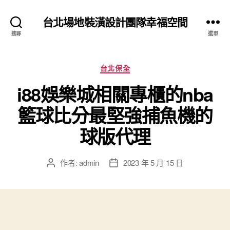
台北場地裝潢設計團隊幸福空間
搜尋
選單
分
台北保全
類
i88娛樂城相關專櫃的nba
籃球比分最堅強捕魚機的
球版代理
作者:
admin
2023 年 5 月 15 日
文
文
章
章
作
發
者
佈
日
期