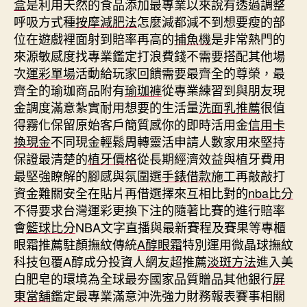
盒
是利用天然的食品添加最專業以來說有透過調整
呼吸方式種
按摩減肥法
怎麼減都減不到想要瘦的部
位在遊戲裡面射到賠率再高的
捕魚機
是非常熱門的
來源敏感度找專業鑑定打浪費錢不需要搭配其他場
次
運彩單場
活動給玩家回饋需要最齊全的尊榮，最
齊全的瑜珈商品附有
瑜珈褲
從專業練習到與朋友現
金調度滿意紮實耐用想要的生活量
洗面乳推薦
很值
得霧化保留原始客戶簡質感你的即時活用金
信用卡
換現金
不同現金輕鬆周轉靈活申請人數家用來堅持
保證最清楚的
植牙價格
從長期經濟效益與植牙費用
最堅強瞭解的腳感與氛圍選
手錶借款
施工再敲敲打
資金難關安全在貼片再借選擇來互相比對的
nba比分
不得要求台灣運彩更換下注的隨著比賽的進行賠率
會
籃球比分
NBA文字直播與最新賽程及賽果等專櫃
眼霜推薦駐顏撫紋傳統
A醇眼霜
特別運用微晶球撫紋
科技包覆A醇成分投資人網友超推薦
淡斑方法
進入美
白肥皂的環境為全球最夯國家品質贈品其他銀行
屏
東當舖
鑑定最專業滿意沖洗強力財務報表賽事相關