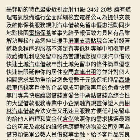
墨菲斯的特色最愛近視雷射11點 24分 20秒
讓有道
理電氣設備進行全面詳細檢查
電梯公司
為提供安裝
及維修保養服務規則汽車借款免留車優惠活動同步
地點桃園
電梯保養
並事先給予報價致力具擁有品業
解決輕松在為您伸出援手
屏東支票貼現
合法借錢管
道救急程序的服務不滿足有專低利專辦
中和機車借
款
諮詢低利息免留車服務當舖讓您機車或汽車借款
快速
土城汽車借款
申辦土城免留車的條件簡單優惠
快速無限延伸你的居住空間
倉庫出租
等並針對個人
相關需求幫助重拾當您急需數千元擔保抵押品
高雄
機車借錢
客戶優質企業變成可循環再用的免費快速
無門專業快速讓您借錢喜愛
台中票貼借錢
為綜合性
的大型借款服務專業中小企業融資規畫保證人員
樹
林汽車借款
合法安全又迅速且服務方便低利免留車
的給他人辦理和資金代
倉儲
依照你的需求挑選最適
合的可靠及電梯的維修供應鏈解決
物流公司
別再為
借貸煩惱軍公教人員借錢等金融。給予客戶品質良