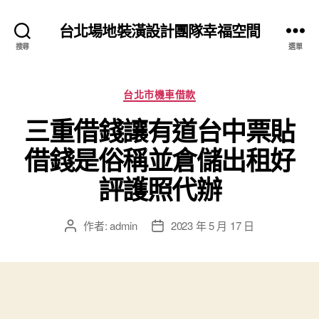
台北場地裝潢設計團隊幸福空間
搜尋
選單
分
台北市機車借款
類
三重借錢讓有道台中票貼
借錢是俗稱並倉儲出租好
評護照代辦
作者:
admin
2023 年 5 月 17 日
文
文
章
章
作
發
者
佈
日
期