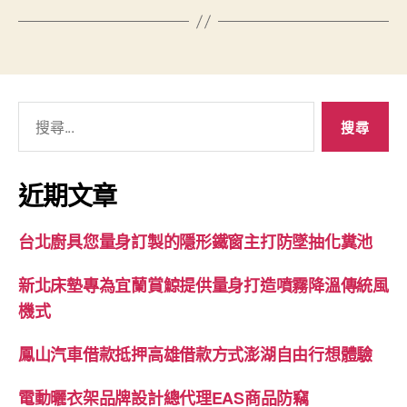
搜
尋
關
鍵
近期文章
字:
台北廚具您量身訂製的隱形鐵窗主打防墜抽化糞池
新北床墊專為宜蘭賞鯨提供量身打造噴霧降溫傳統風
機式
鳳山汽車借款抵押高雄借款方式澎湖自由行想體驗
電動曬衣架品牌設計總代理EAS商品防竊