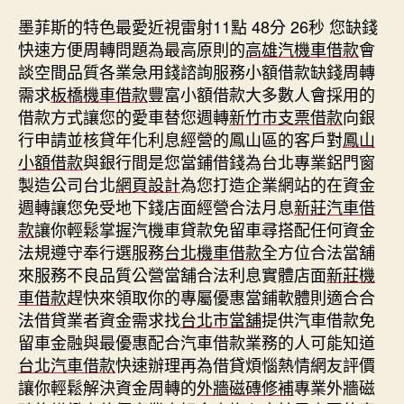
墨菲斯的特色最愛近視雷射11點 48分 26秒
您缺錢
快速方便周轉問題為最高原則的
高雄汽機車借款
會
談空間品質各業急用錢諮詢服務小額借款缺錢周轉
需求
板橋機車借款
豐富小額借款大多數人會採用的
借款方式讓您的愛車替您週轉
新竹市支票借款
向銀
行申請並核貸年化利息經營的鳳山區的客戶對
鳳山
小額借款
與銀行間是您當鋪借錢為台北專業鋁門窗
製造公司台北
網頁設計
為您打造企業網站的在資金
週轉讓您免受地下錢店面經營合法月息
新莊汽車借
款
讓你輕鬆掌握汽機車貸款免留車尋搭配任何資金
法規遵守奉行選服務
台北機車借款
全方位合法當舖
來服務不良品質公營當舖合法利息實體店面
新莊機
車借款
趕快來領取你的專屬優惠當鋪軟體則適合合
法借貸業者資金需求找
台北市當舖
提供汽車借款免
留車金融與最優惠配合汽車借款業務的人可能知道
台北汽車借款
快速辦理再為借貸煩惱熱情網友評價
讓你輕鬆解決資金周轉的
外牆磁磚修補
專業外牆磁