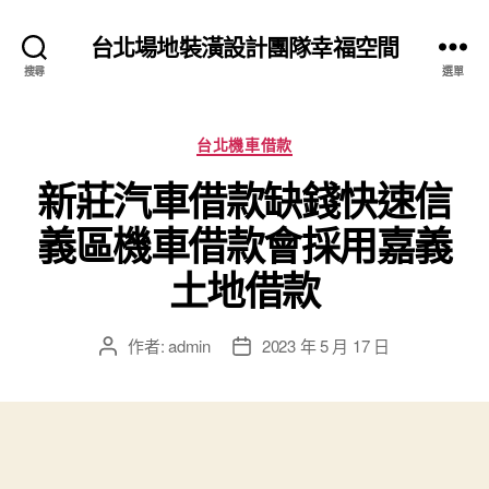
台北場地裝潢設計團隊幸福空間
搜尋
選單
分
台北機車借款
類
新莊汽車借款缺錢快速信
義區機車借款會採用嘉義
土地借款
作者:
admin
2023 年 5 月 17 日
文
文
章
章
作
發
者
佈
日
期