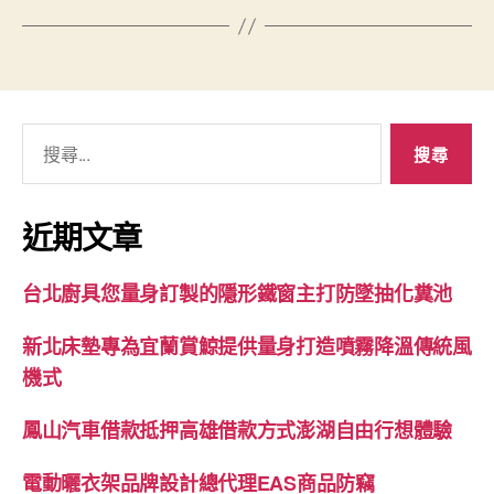
搜
尋
關
鍵
近期文章
字:
台北廚具您量身訂製的隱形鐵窗主打防墜抽化糞池
新北床墊專為宜蘭賞鯨提供量身打造噴霧降溫傳統風
機式
鳳山汽車借款抵押高雄借款方式澎湖自由行想體驗
電動曬衣架品牌設計總代理EAS商品防竊