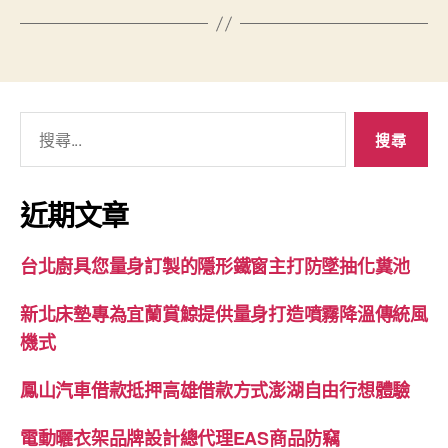
搜
尋
關
鍵
近期文章
字:
台北廚具您量身訂製的隱形鐵窗主打防墜抽化糞池
新北床墊專為宜蘭賞鯨提供量身打造噴霧降溫傳統風
機式
鳳山汽車借款抵押高雄借款方式澎湖自由行想體驗
電動曬衣架品牌設計總代理EAS商品防竊