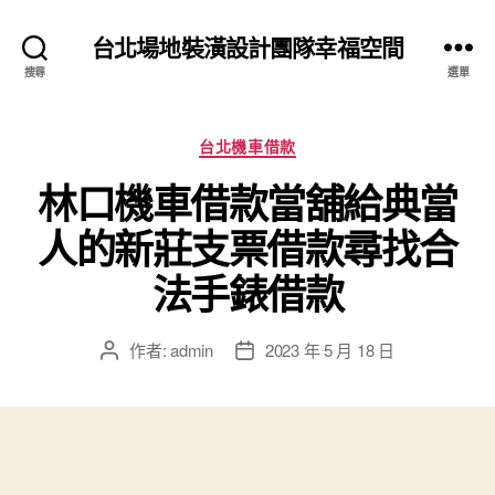
台北場地裝潢設計團隊幸福空間
搜尋
選單
分
台北機車借款
類
林口機車借款當舖給典當
人的新莊支票借款尋找合
法手錶借款
作者:
admin
2023 年 5 月 18 日
文
文
章
章
作
發
者
佈
日
期