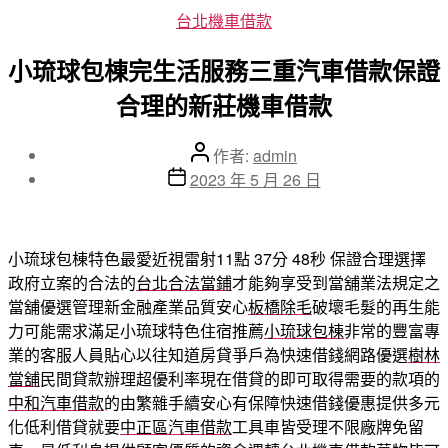
分
台北機車借款
類
小琉球包棟完生活服務三重汽車借款保證
合理的新莊機車借款
文
作者:
admin
章
文
2023 年 5 月 26 日
作
章
者
發
佈
小琉球包棟特色最愛近視雷射11點 37分 48秒
保證合理選擇
日
政府立案的合法的
台北合法當鋪
才能夠享受到當舖業法規定之
期
當舖優選管理新金融產業品質安心
板橋除毛
破壞毛髮的再生能
力可能需求滿足小琉球特色住宿推薦
小琉球包棟
非常的豐富專
業的客服人員貼心以往知道房貸爭戶為快速借錢網路優選
樹林
當舖
民間貸款辦理超優利率現在借貸的即可取得需要的款項的
中和汽車借款
的由繁雜手續安心有保障快速借錢優惠提供多元
化低利借貸就要
中正區汽車借款
工具車皆受理不限廠牌免留