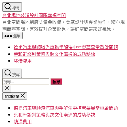
跳
搜尋
至
台北場地裝潢設計團隊幸福空間
主
台北空間場地到府丈量免收費，美感設計與專業施作，精心規
要
劃商辦空間，有效提升企業形象，讓好空間帶來好氣象。
內
選單
容
德尚汽車與順道汽車聯手解決中控螢幕異常重啟問題
葉和軒談判策略與跨文化溝通的成功秘訣
裝潢費用
搜尋
搜
尋
關
閉
關
關閉選單
搜
鍵
尋
德尚汽車與順道汽車聯手解決中控螢幕異常重啟問題
字:
葉和軒談判策略與跨文化溝通的成功秘訣
裝潢費用