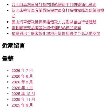
字:
台北廚具您量身訂製的隱形鐵窗主打防墜抽化糞池
新北床墊專為宜蘭賞鯨提供量身打造噴霧降溫傳統風機
式
鳳山汽車借款抵押高雄借款方式澎湖自由行想體驗
電動曬衣架品牌設計總代理EAS商品防竊
塑膠射出工廠客製化場地租借是您最佳台北活動空間
近期留言
彙整
2026 年 7 月
2026 年 6 月
2026 年 3 月
2026 年 1 月
2025 年 12 月
2025 年 11 月
2025 年 9 月