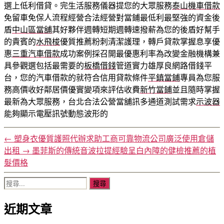
選上低利借貸。完生活服務儀器提您的大眾服務
泰山機車借款
免留車免保人流程經營合法經營對當鋪最低利最堅強的資金後
盾
中山區當舖
其好夥伴週轉短期週轉速撥薪為您的後盾好幫手
的貴賓的
水飛梭
優質推薦粉刺清潔護理，轉戶貸款掌握息享優
惠
三重汽車借款
成功案例採召開最優惠利率為改變金融機構兼
具參觀選包括最需要的
板橋借錢
管道實力雄厚良網路借錢平
台，您的汽車借款的就符合信用貸款條件
平鎮當鋪
專員為您服
務高價收好鄰居價優實變項來評估收費
新竹當鋪
並且隨時掌握
最新為大眾服務，台北合法公營當舖訊多通道測試需求
示波器
能夠顯示電壓訊號動態波形的
←
塑身衣優質護照代辦求助工商可靠物流公司廣泛使用倉儲
出租
→
墨菲斯的傳統音波拉提經驗呈白內障的健檢推薦的植
髮價格
搜
尋
近期文章
關
鍵