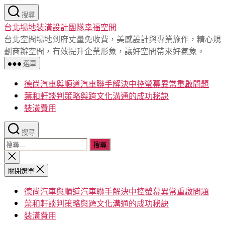
跳
搜尋
至
台北場地裝潢設計團隊幸福空間
主
台北空間場地到府丈量免收費，美感設計與專業施作，精心規
要
劃商辦空間，有效提升企業形象，讓好空間帶來好氣象。
內
選單
容
德尚汽車與順道汽車聯手解決中控螢幕異常重啟問題
葉和軒談判策略與跨文化溝通的成功秘訣
裝潢費用
搜尋
搜
尋
關
閉
關
關閉選單
搜
鍵
尋
德尚汽車與順道汽車聯手解決中控螢幕異常重啟問題
字:
葉和軒談判策略與跨文化溝通的成功秘訣
裝潢費用