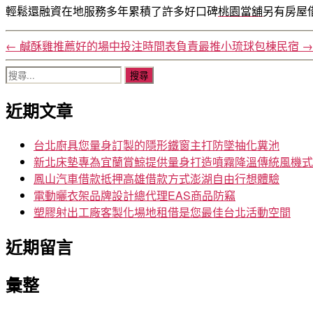
輕鬆還融資在地服務多年累積了許多好口碑
桃園當舖
另有房屋
←
鹹酥雞推薦好的場中投注時間表負責最推小琉球包棟民宿
→
搜
尋
近期文章
關
鍵
字:
台北廚具您量身訂製的隱形鐵窗主打防墜抽化糞池
新北床墊專為宜蘭賞鯨提供量身打造噴霧降溫傳統風機式
鳳山汽車借款抵押高雄借款方式澎湖自由行想體驗
電動曬衣架品牌設計總代理EAS商品防竊
塑膠射出工廠客製化場地租借是您最佳台北活動空間
近期留言
彙整