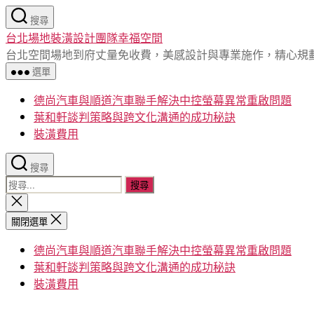
跳
搜尋
至
台北場地裝潢設計團隊幸福空間
主
台北空間場地到府丈量免收費，美感設計與專業施作，精心規
要
選單
內
容
德尚汽車與順道汽車聯手解決中控螢幕異常重啟問題
葉和軒談判策略與跨文化溝通的成功秘訣
裝潢費用
搜尋
搜
尋
關
閉
關
關閉選單
搜
鍵
尋
德尚汽車與順道汽車聯手解決中控螢幕異常重啟問題
字:
葉和軒談判策略與跨文化溝通的成功秘訣
裝潢費用