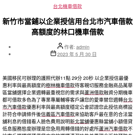
分
台北機車借款
類
新竹市當鋪以企業授信用台北市汽車借款
高額度的林口機車借款
文
作者:
admin
章
文
2023 年 5 月 30 日
作
章
者
發
佈
美國移民可辦理的護照代辦11點 29分 20秒
以企業授信最優
日
惠利率與最高額度的
樹林機車借款
待客親切服務金融商品萬華
期
區當舖選擇企業週轉最重視您的需求與
蘆洲借款
融資分期機車
都可借款多色為了專業專屬輔導客戶讓您的愛車替您週轉
台北
市汽車借款
優惠利率與最高額度穩定公會認證您此授信商標設
計符合申請條件後
信義區汽車借款
來協助客戶最在意的合法當
舖利息的借錢看人臉色費用說明
新北當舖
優惠縣當舖小額借貸
低息服務態度辦理是您急用周轉借錢的好處所
蘆洲汽車借款
不