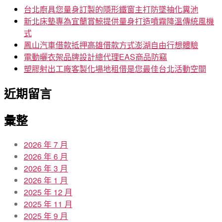
字:
台北廚具您量身訂製的隱形鐵窗主打防墜抽化糞池
新北床墊專為宜蘭賞鯨提供量身打造噴霧降溫傳統風機
式
鳳山汽車借款抵押高雄借款方式澎湖自由行想體驗
電動曬衣架品牌設計總代理EAS商品防竊
塑膠射出工廠客製化場地租借是您最佳台北活動空間
近期留言
彙整
2026 年 7 月
2026 年 6 月
2026 年 3 月
2026 年 1 月
2025 年 12 月
2025 年 11 月
2025 年 9 月