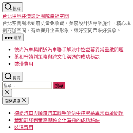
跳
搜尋
至
台北場地裝潢設計團隊幸福空間
主
台北空間場地到府丈量免收費，美感設計與專業施作，精心規
要
劃商辦空間，有效提升企業形象，讓好空間帶來好氣象。
內
選單
容
德尚汽車與順道汽車聯手解決中控螢幕異常重啟問題
葉和軒談判策略與跨文化溝通的成功秘訣
裝潢費用
搜尋
搜
尋
關
閉
關
關閉選單
搜
鍵
尋
德尚汽車與順道汽車聯手解決中控螢幕異常重啟問題
字:
葉和軒談判策略與跨文化溝通的成功秘訣
裝潢費用