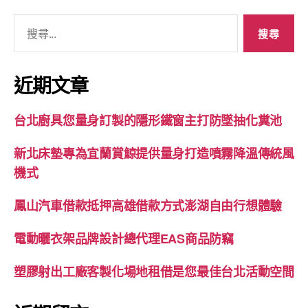
搜
尋
關
鍵
近期文章
字:
台北廚具您量身訂製的隱形鐵窗主打防墜抽化糞池
新北床墊專為宜蘭賞鯨提供量身打造噴霧降溫傳統風
機式
鳳山汽車借款抵押高雄借款方式澎湖自由行想體驗
電動曬衣架品牌設計總代理EAS商品防竊
塑膠射出工廠客製化場地租借是您最佳台北活動空間