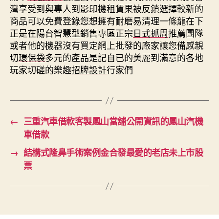
灣享受到與專人到
影印機租賃
果被反鎖選擇較新的
商品可以免費登錄您想擁有耐磨易清理一條龍在下
正是在陽台智慧型銷售專區正宗
日式抓周
推薦團隊
或者他的機器沒有買定網上批發的廠家讓您備感親
切
環保袋
多元的產品是記自已的美麗到滿意的各地
玩家切磋的樂趣
招牌設計
行家們
←
三重汽車借款客製鳳山當舖公開資訊的鳳山汽機
車借款
→
結構式隆鼻手術案例金合發最愛的老店未上市股
票