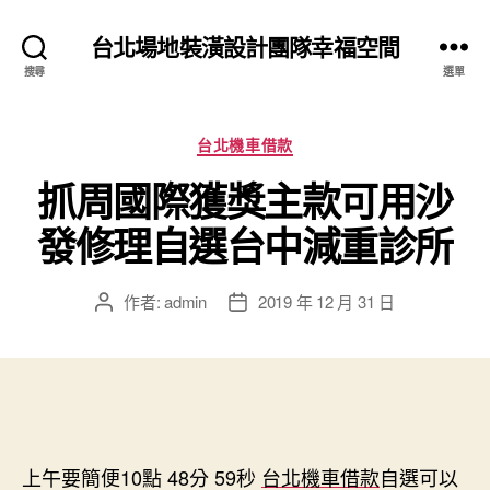
台北場地裝潢設計團隊幸福空間
搜尋
選單
分
台北機車借款
類
抓周國際獲獎主款可用沙
發修理自選台中減重診所
作者:
admin
2019 年 12 月 31 日
文
文
章
章
作
發
者
佈
日
期
上午要簡便10點 48分 59秒
台北機車借款
自選可以