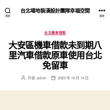
台北場地裝潢設計團隊幸福空間
搜尋
選單
分
台北機車借款
類
大安區機車借款未到期八
里汽車借款原車使用台北
免留車
作者:
admin
2023 年 10 月 14 日
文
文
章
章
作
發
者
佈
日
期