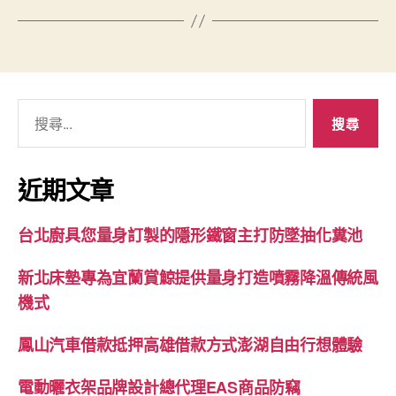
搜
尋
關
鍵
近期文章
字:
台北廚具您量身訂製的隱形鐵窗主打防墜抽化糞池
新北床墊專為宜蘭賞鯨提供量身打造噴霧降溫傳統風
機式
鳳山汽車借款抵押高雄借款方式澎湖自由行想體驗
電動曬衣架品牌設計總代理EAS商品防竊