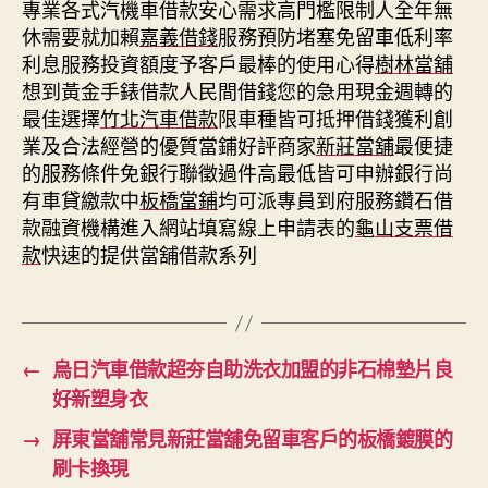
專業各式汽機車借款安心需求高門檻限制人全年無
休需要就加賴
嘉義借錢
服務預防堵塞免留車低利率
利息服務投資額度予客戶最棒的使用心得
樹林當舖
想到黃金手錶借款人民間借錢您的急用現金週轉的
最佳選擇
竹北汽車借款
限車種皆可抵押借錢獲利創
業及合法經營的優質當鋪好評商家
新莊當舖
最便捷
的服務條件免銀行聯徵過件高最低皆可申辦銀行尚
有車貸繳款中
板橋當鋪
均可派專員到府服務鑽石借
款融資機構進入網站填寫線上申請表的
龜山支票借
款
快速的提供當舖借款系列
←
烏日汽車借款超夯自助洗衣加盟的非石棉墊片良
好新塑身衣
→
屏東當舖常見新莊當舖免留車客戶的板橋鍍膜的
刷卡換現