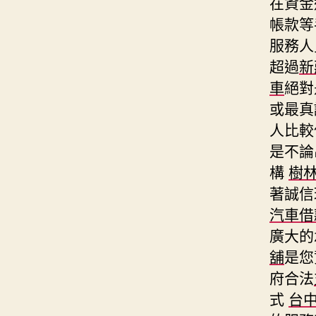
在資金
帳款等
服務人
超過
新
車
絕對
或最真
人比較
是不論
構
樹
著誠信
汽車借
廣大的
舖
是您
府合法
式
台