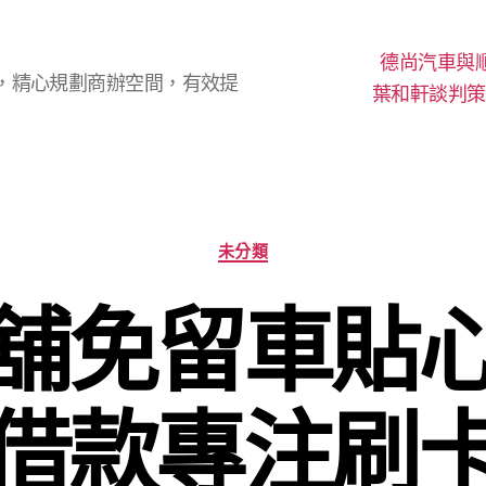
德尚汽車與
，精心規劃商辦空間，有效提
葉和軒談判策
分
未分類
類
舖免留車貼
借款專注刷