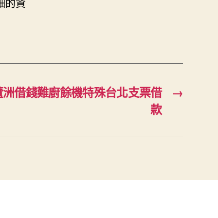
細的資
蘆洲借錢難廚餘機特殊台北支票借
→
款