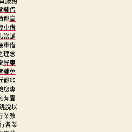
質服務
當舖借
晒都
高
機車借
北當舖
機車借
之理念
旅
屏東
當舖免
近都能
驗您專
擁有豐
跳脫以
行業教
行各業