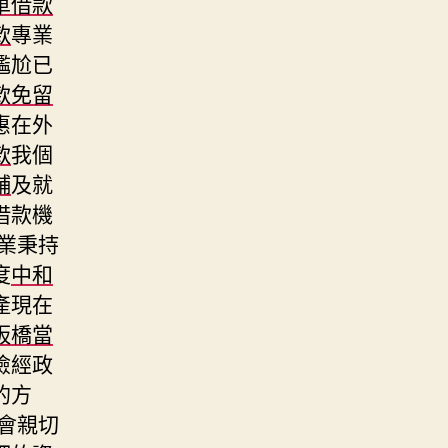
車借款
款
專業
尷尬已
款免留
惠在外
款
我個
舖
及就
借款機
業秉持
度
中和
產現在
板橋當
險經政
的方
會親切