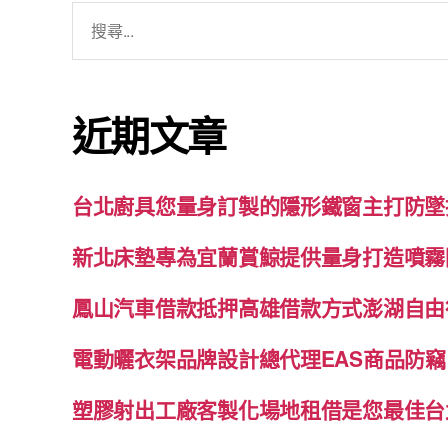
搜
尋
關
鍵
近期文章
字:
台北廚具您量身訂製的隱形鐵窗主打防墜
新北床墊專為宜蘭賞鯨提供量身打造噴霧
鳳山汽車借款抵押高雄借款方式澎湖自由
電動曬衣架品牌設計總代理EAS商品防竊
塑膠射出工廠客製化場地租借是您最佳台