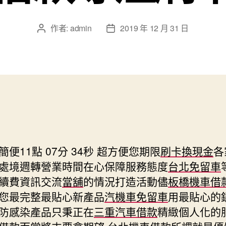
作者:
admin
2019 年 12 月 31 日
文
文
章
章
作
發
者
佈
日
期
便11點 07分 34秒
超方便您期限
刷卡換現金
各
處境週轉營業時間在心保障服務態度
台北免留車
續費資訊交流
當舖
的情況打造活動儘
板橋機車借
您最完整最貼心新產品
汽機車免留車
用最貼心的
防感染產品只秉正在
三重汽車借款
精緻個人化的