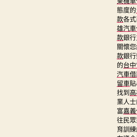
東機車
態度的
款
各式
雄汽車
款
銀行
關懷您
款
銀行
的
台中
汽車借
留車
貼
找到
高
業人士
富
嘉義
往民眾
育訓練