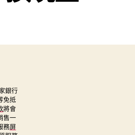
家銀行
等免抵
款
將會
銷售一
服務
屏