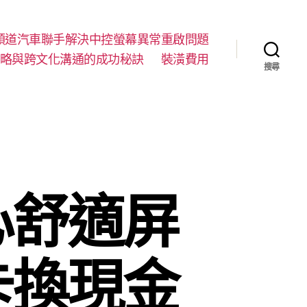
順道汽車聯手解決中控螢幕異常重啟問題
略與跨文化溝通的成功秘訣
裝潢費用
搜尋
心舒適屏
卡換現金