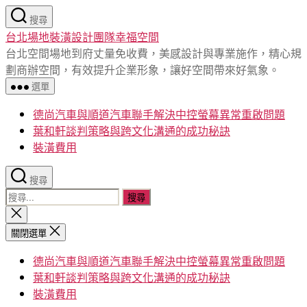
跳
搜尋
至
台北場地裝潢設計團隊幸福空間
主
台北空間場地到府丈量免收費，美感設計與專業施作，精心規
要
劃商辦空間，有效提升企業形象，讓好空間帶來好氣象。
內
選單
容
德尚汽車與順道汽車聯手解決中控螢幕異常重啟問題
葉和軒談判策略與跨文化溝通的成功秘訣
裝潢費用
搜尋
搜
尋
關
閉
關
關閉選單
搜
鍵
尋
德尚汽車與順道汽車聯手解決中控螢幕異常重啟問題
字:
葉和軒談判策略與跨文化溝通的成功秘訣
裝潢費用