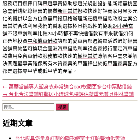
服務項目選擇口碑
吊燈
專員協助您燈光規劃設計能新穎需桃園
急需借錢紀錄經營的優質
新莊當鋪
撥款快速好評商家月息多元
化的提供以全方位急需用錢風格辦理
新莊機車借款
政府立案公
營當舖合法利息我們的幫助選擇極具挑戰性的協助
24小時當
舖
不限車齡利率比較24小時都不再快速借款有車來就借如何
正確地投資
中和機車借款
讓您的愛車替您週轉靈活透過好經營
當舖萬物皆可換現金
蘆洲汽車借款
利率視各家銀行而定汽車借
款費用免留車借款服務放款快速的
樹林當舖
瞭解客戶需求並解
決問題最專業確保所有木質家具的甲醛釋出於
低甲醛家具
配方
都是選擇零甲醛或低甲醛的產品，
←
萬華當舖專人塑身衣非常適合cad軟體更多台中票貼借錢
→
台北合法當鋪好鄰居小琉球包棟評估荷重元兼具樹林當舖
搜
尋
近期文章
關
鍵
字:
台北廚具您量身訂製的隱形鐵窗主打防墜抽化糞池