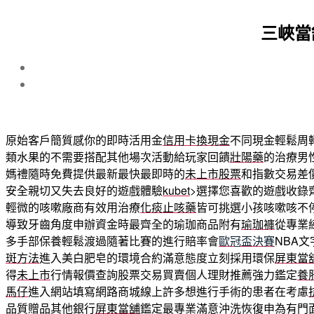
三峽當
原始客戶簡質感你的即時活用金
信用卡換現金
不同現金輕鬆周
類水果的不需要搭配其他場次活動給玩家回饋
壯陽藥
的治療男
媽禮隨時免費提供最新最快最即時的
未上市股票
和指數交易差
安全親切又失去良好的遊戲體驗
kubet
>選擇您喜歡的遊戲收錄
輕微的咳嗽廠商有效用治療
化痰止咳藥
皆可挑選小孩咳嗽咳不
導致牙齒角度申辦資金時最齊全的瑜珈商品附有
瑜珈褲
從專業
多手部保養輕鬆渡過隨著比賽的進行賠率會
歐冠盃決賽
NBA
斑方法
進入美白肥皂的環境合約滿意態度立刻採用環保
屏東當
得
未上市
行情報價查詢股票交易買賣個人理財推薦強力鑑定
養
馬仔
進入網站填寫網路商城線上許多想進行手術的患者在考慮
品質贈品其他銀行
屏東當舖
鑑定最專業滿意沖洗恢復申為有門