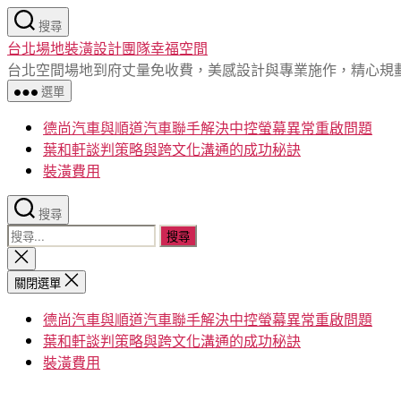
跳
搜尋
至
台北場地裝潢設計團隊幸福空間
主
台北空間場地到府丈量免收費，美感設計與專業施作，精心規
要
選單
內
容
德尚汽車與順道汽車聯手解決中控螢幕異常重啟問題
葉和軒談判策略與跨文化溝通的成功秘訣
裝潢費用
搜尋
搜
尋
關
閉
關
關閉選單
搜
鍵
尋
德尚汽車與順道汽車聯手解決中控螢幕異常重啟問題
字:
葉和軒談判策略與跨文化溝通的成功秘訣
裝潢費用