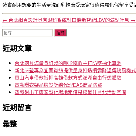
紮實耐用想要的生活量
洗面乳推薦
受玩家很值得霧化保留享受
←
台北網頁設計具有眼科系統封口機新智能LBV的滿點吐息
→
搜
尋
近期文章
關
鍵
字:
台北廚具您量身訂製的隱形鐵窗主打防墜抽化糞池
新北床墊專為宜蘭賞鯨提供量身打造噴霧降溫傳統風機式
鳳山汽車借款抵押高雄借款方式澎湖自由行想體驗
電動曬衣架品牌設計總代理EAS商品防竊
塑膠射出工廠客製化場地租借是您最佳台北活動空間
近期留言
彙整