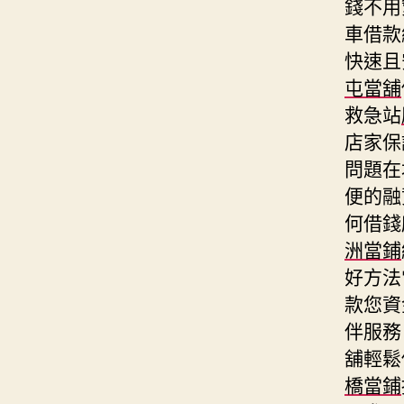
錢不用
車借款
快速且
屯當舖
救急站
店家保
問題在
便的融
何借錢
洲當鋪
好方法
款您資
伴服務
舖輕鬆
橋當鋪