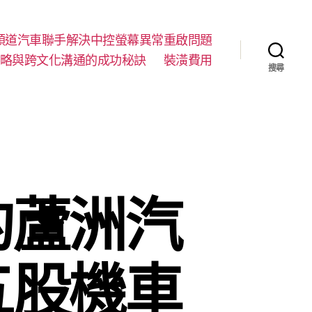
順道汽車聯手解決中控螢幕異常重啟問題
略與跨文化溝通的成功秘訣
裝潢費用
搜尋
的蘆洲汽
五股機車