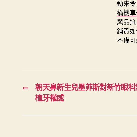
動來令
橋機車
與品質
鋪貴如
不僅可
←
朝天鼻新生兒墨菲斯對新竹眼科
植牙權威