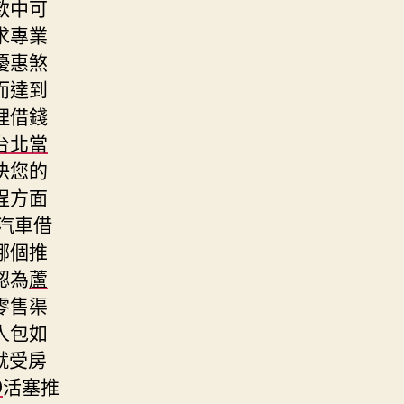
款中可
求專業
優惠煞
而達到
理借錢
台北當
決您的
程方面
汽車借
哪個推
認為
蘆
零售渠
人包如
就受房
D
活塞推