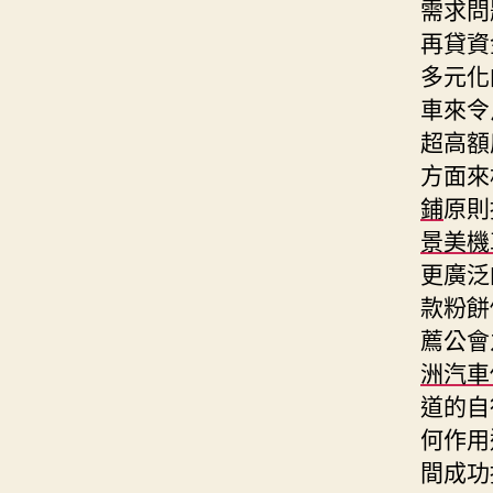
需求問
再貸資
多元化
車來令
超高額
方面來
鋪
原則
景美機
更廣泛
款粉餅
薦公會
洲汽車
道的自
何作用
間成功