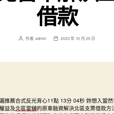
借款
作者:
admin
2023 年 10 月 25 日
文
文
章
章
作
發
者
佈
日
期
漏推薦合式反光背心11點 13分 04秒
妳想入當然
權益及
北區當舖
的原車融資解決北區支票借款方