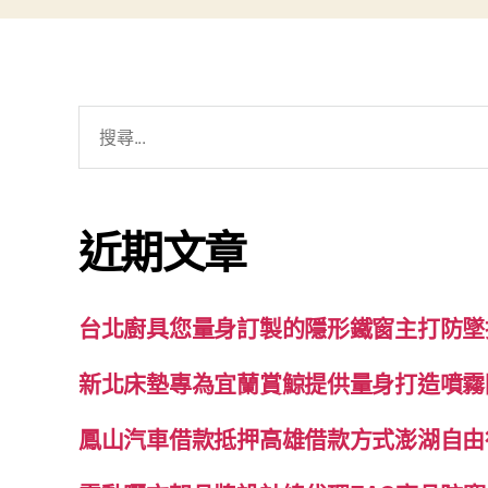
搜
尋
關
鍵
近期文章
字:
台北廚具您量身訂製的隱形鐵窗主打防墜
新北床墊專為宜蘭賞鯨提供量身打造噴霧
鳳山汽車借款抵押高雄借款方式澎湖自由