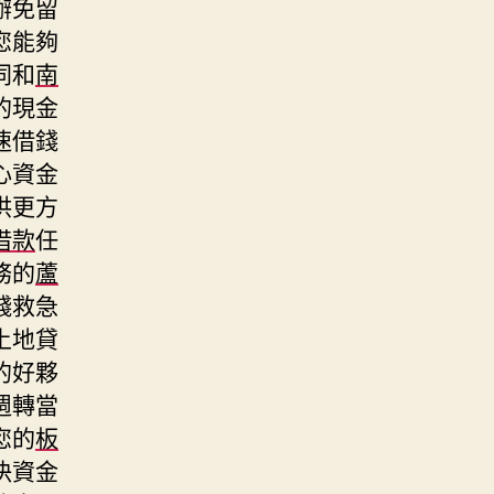
辦免留
您能夠
同和
南
的現金
速借錢
心資金
供更方
借款
任
務的
蘆
錢救急
土地貸
的好夥
週轉當
您的
板
決資金