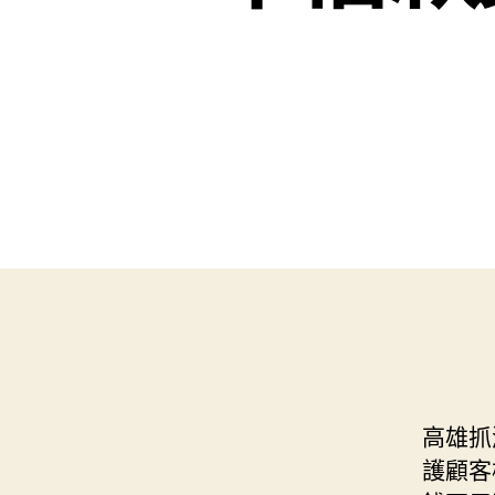
高雄抓
護顧客