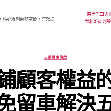
德尚汽車與
，精心規劃商辦空間，有效提
葉和軒談判策
分
三重機車借款
類
鋪顧客權益
免留車解決