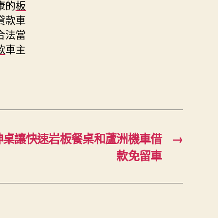
康的
板
貸款車
合法當
款
車主
神桌讓快速岩板餐桌和蘆洲機車借
→
款免留車