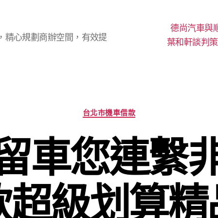
德尚汽車與
，精心規劃商辦空間，有效提
葉和軒談判策
分
台北市機車借款
類
留車您連繫
款超級划算精