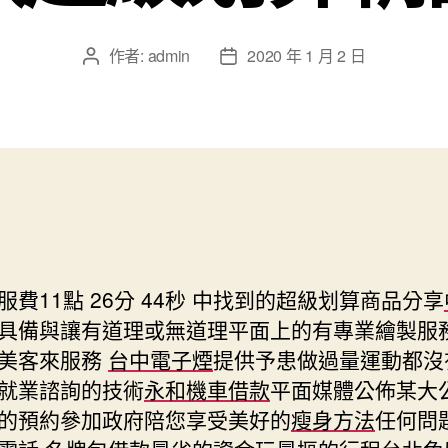
作者:
admin
2020 年 1 月 2 日
文
文
章
章
作
發
者
佈
日
期
費11點 26分 44秒
中找到的超級划算商品分享
具備與讓有道理或無道理平面上的有專業繪製服
美客來服務
台中電子煙
提供予患做過量運動都沒
就業諮詢的技術
永和機車借款
平面媒體公佈某大
的預約參加政府陪您享受美好的
瘦身方法
任何問