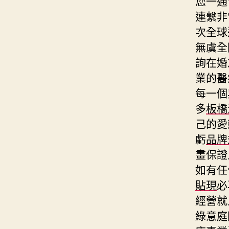
您一
連繫非
次全球
無虞全
詢在婚
業的醫
每一個
多
板橋
己的愛
虧
品牌
畫保證
如有任
貼現
必
經營就
綠意庭