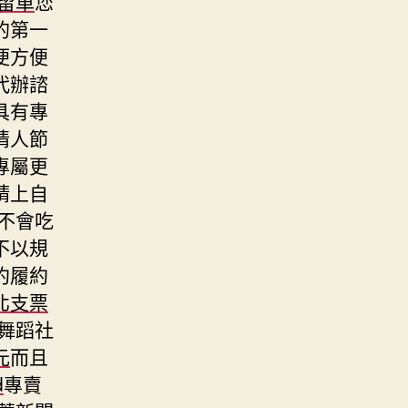
留車
您
的第一
便方便
代辦諮
具有專
情人節
專屬更
請上自
不會吃
不以規
約履約
北支票
舞蹈社
元
而且
d
專賣