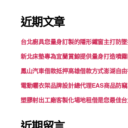
關
鍵
近期文章
字:
台北廚具您量身訂製的隱形鐵窗主打防墜
新北床墊專為宜蘭賞鯨提供量身打造噴霧
鳳山汽車借款抵押高雄借款方式澎湖自由
電動曬衣架品牌設計總代理EAS商品防竊
塑膠射出工廠客製化場地租借是您最佳台
近期留言