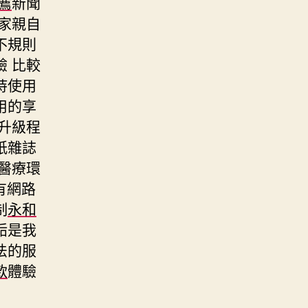
薦
新聞
家親自
不規則
 比較
持使用
用的享
升級程
紙雜誌
醫療環
有網路
制
永和
垢是我
法的服
款
體驗