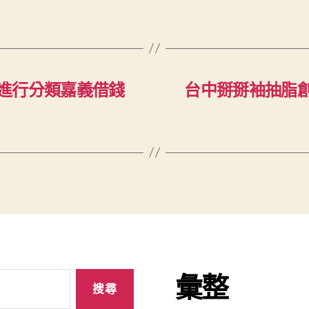
進行分類嘉義借錢
台中掰掰袖抽脂
彙整