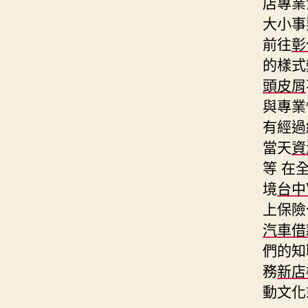
店專業
大小事
前往
彰
的樣式
頭皮屑
與專業
有經過
當天
資
等 在
境
台中
上保險
汽車借
們的知
務
新店
動文化