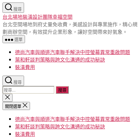
跳
搜尋
至
台北場地裝潢設計團隊幸福空間
主
台北空間場地到府丈量免收費，美感設計與專業施作，精心規
要
劃商辦空間，有效提升企業形象，讓好空間帶來好氣象。
內
選單
容
德尚汽車與順道汽車聯手解決中控螢幕異常重啟問題
葉和軒談判策略與跨文化溝通的成功秘訣
裝潢費用
搜尋
搜
尋
關
閉
關
關閉選單
搜
鍵
尋
德尚汽車與順道汽車聯手解決中控螢幕異常重啟問題
字:
葉和軒談判策略與跨文化溝通的成功秘訣
裝潢費用