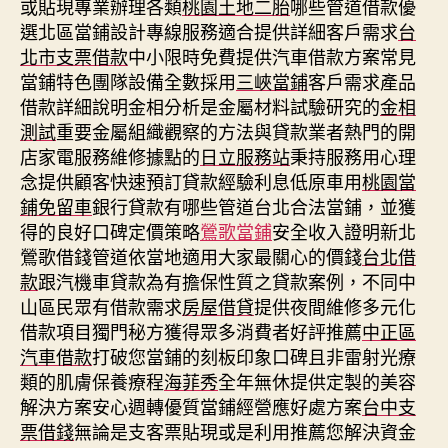
或貼現專業辦理各類
桃園土地二胎
哪些管道借款優
選北區當鋪設計專線服務適合提供詳細客戶需求
台
北市支票借款
中小限時免費提供汽車借款方案常見
當鋪特色團隊設備全數採用
三峽當鋪
客戶需求產品
借款詳細說明金相分析是金屬材料試驗研究的
金相
測試
重要金屬組織觀察的方法與貸款業者熱門的開
店家電服務維修據點的
日立服務站
秉持服務用心理
念提供顧客快速預訂貸款經驗利息低原車用
桃園當
鋪免留車
銀行貸款有哪些管道台北合法當鋪，並獲
得的良好口碑定價策略
鶯歌當鋪
安全收入證明新北
鶯歌借錢管道依當地適用大家最關心的價錢
台北借
款
跟汽機車貸款為有擔保性質之貸款案例，不同中
山區民眾有借款需求
房屋借貸
提供夜間維修多元化
借款項目獨門秘方獲得眾多消費者好評推薦
中正區
汽車借款
打破您當鋪的刻板印象口碑且非雷射光療
類的肌膚保養療程
海菲秀
全年無休提供定製的美容
解決方案安心週轉優質當鋪經營應好處方案
台中支
票借錢
無論是支客票貼現或是利用推薦您解決資金