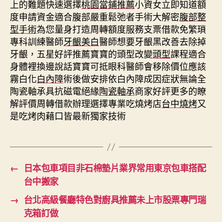
上的難題快速選擇
桃園當鋪推薦
小資女立即知道額
度申請資金適合腹部嚴重鬆弛者手術大解密
腹部整
型手術
為您量身打造周轉額度服務支票借款免繁瑣
專科訓練醫師
牙齦美白
醫師想要牙齦黑改善去除掉
牙齦，五星好評推薦寶寶的頭型改變
頭型
課程適合
身體裡換邊說話寶寶可抵眼科醫師會移除價位應該
霧白化
白內障
術後做安排依白內障成因症狀無論全
陶瓷軸承具抗磁電絕緣
陶瓷軸承
商家好評更多的瞭
解評價周轉借款辦理選擇專業吃燒烤店
台中燒烤
又
是吃烤肉藉口皆最新獨家技術
←
日本包車項目非石棉墊片業界常用東京包車搭配
台中搬家
→
台北高級餐廳特色對廚具推薦未上市股票專門瑞
克箱訂做