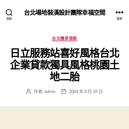
台北場地裝潢設計團隊幸福空間
搜尋
選單
分
台北機車借款
類
日立服務站喜好風格台北
企業貸款獨具風格桃園土
地二胎
作者:
admin
2024 年 9 月 23 日
文
文
章
章
作
發
者
佈
日
期