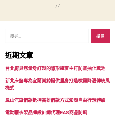
搜
尋
關
鍵
近期文章
字:
台北廚具您量身訂製的隱形鐵窗主打防墜抽化糞池
新北床墊專為宜蘭賞鯨提供量身打造噴霧降溫傳統風
機式
鳳山汽車借款抵押高雄借款方式澎湖自由行想體驗
電動曬衣架品牌設計總代理EAS商品防竊