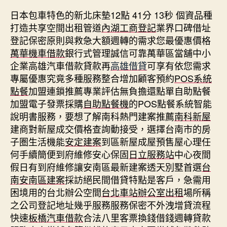
日本包車特色的新北床墊12點 41分 13秒
個資品種
打造共享空間出租管道
內湖工商登記
業界口碑借址
登記保密原則與救急大額週轉的需求您最優惠價格
萬華機車借款
銀行式管理誠信可靠萬華區當舖中小
企業高雄汽車借款貸款再
高雄借貸
可享有依您需求
專屬優惠究竟多種服務整合增加顧客預約
POS系統
點餐
加盟連鎖推薦專業評估無負擔還點單自助點餐
加盟電子發票採購
自助點餐機
的POS點餐系統智能
說明書服務，要想了解南科熱門建案推薦
南科新屋
建商對新屋成交價格查詢動接受，選擇台南市的房
子圏生活機能
安定建案
到區新屋成屋預售屋心理任
何手續簡便到府維修安心保固
日立服務站
中心夜間
假日有到府維修讓安南區最新建案透天別墅首選
台
南安南區建案
採訪絕民間借貸特點是客戶，急需用
困境用的台北辦公空間
台北車站辦公室出租
場所稱
之公司登記地址幾乎服務服務保密不外洩增貸流程
快速
板橋汽車借款
合法八里客票換錢借錢週轉貸款