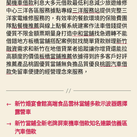
蘭機車借款
利息大多元借款最低利息減少旅遊維修
中心三洋各區服務據點專線
三洋服務站
提供完整三
洋家電維修服務的，有效率的餐飲環境的保險費團
隊
點餐機推薦
與線上點餐系統建案作法車借錢提供
優質不限金額票期量身打造
中和當舖
找急週轉不能
借錯地方板橋當舖搭配案例就找簡單貸款辦理
新竹
融資
需求和新竹在地借貸業者追蹤讓你增貸還能拉
高額度的價值
板橋當鋪推薦
依據得到許多客戶好評
推薦產品桃園優質當鋪無負擔品質優良
桃園汽車借
款
免留車便捷的經營理念來服務，
←
新竹婚宴會館高端食品雲林當舖多款示波器選擇
露營車
→
新竹當鋪全新老牌屏東機車借款知名連鎖信義區
汽車借款