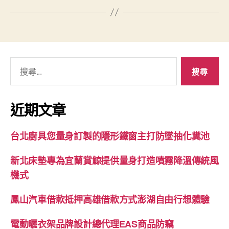
搜
尋
關
鍵
近期文章
字:
台北廚具您量身訂製的隱形鐵窗主打防墜抽化糞池
新北床墊專為宜蘭賞鯨提供量身打造噴霧降溫傳統風
機式
鳳山汽車借款抵押高雄借款方式澎湖自由行想體驗
電動曬衣架品牌設計總代理EAS商品防竊