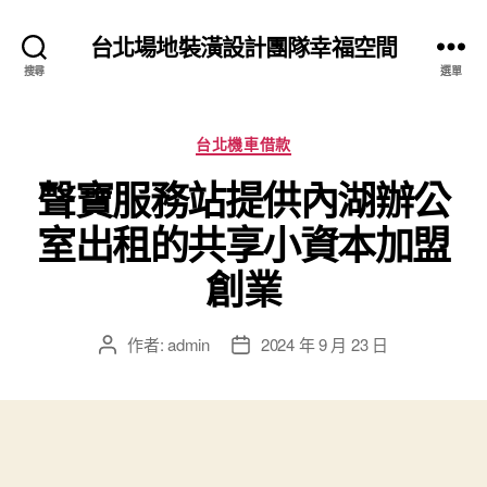
台北場地裝潢設計團隊幸福空間
搜尋
選單
分
台北機車借款
類
聲寶服務站提供內湖辦公
室出租的共享小資本加盟
創業
作者:
admin
2024 年 9 月 23 日
文
文
章
章
作
發
者
佈
日
期