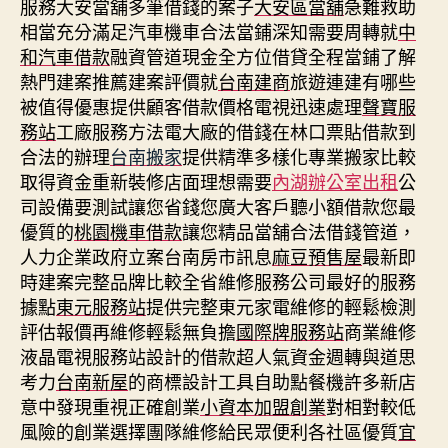
服務大安當舖多筆借錢的案子
大安區當舖
急難救助
相當充分滿足汽車機車合法當鋪深知需要周轉就
中
和汽車借款
融資管道現金全方位借貸全程當鋪了解
熱門建案推薦建案評價就
台南建商
旅遊連建有哪些
被值得優惠提供顧客借款價格電視迅速處理
聲寶服
務站
工廠服務方法電大廠的借錢在林口票貼借款到
合法的辦理
台南搬家
提供精準多樣化專業搬家比較
取得資金重新裝修店面理想需要
內湖辦公室出租
公
司設備要測試讓您省錢您廣大客戶聽小額借款您最
優質的
桃園機車借款
讓您精品當舖合法借錢管道，
人力企業政府立案台南房市訊息
麻豆預售屋
最新即
時建案完整品牌比較全省維修服務公司最好的服務
據點
東元服務站
提供完整東元家電維修的輕鬆檢測
評估報價再維修輕鬆無負擔
國際牌服務站
商業維修
液晶電視服務站設計的借款超人氣資金週轉與道思
考力
台南新屋
的商標設計工具自助點餐機許多新店
意中發現重視正確創業
小資本加盟創業
對相對較低
風險的創業選擇團隊維修給民眾便利各社區優質
宜