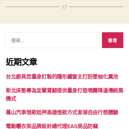
搜
尋
關
鍵
近期文章
字:
台北廚具您量身訂製的隱形鐵窗主打防墜抽化糞池
新北床墊專為宜蘭賞鯨提供量身打造噴霧降溫傳統風
機式
鳳山汽車借款抵押高雄借款方式澎湖自由行想體驗
電動曬衣架品牌設計總代理EAS商品防竊