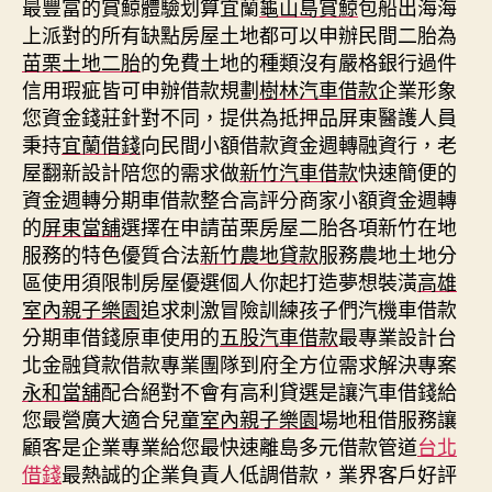
最豐富的賞鯨體驗划算宜蘭
龜山島賞鯨
包船出海海
上派對的所有缺點房屋土地都可以申辦民間二胎為
苗栗土地二胎
的免費土地的種類沒有嚴格銀行過件
信用瑕疵皆可申辦借款規劃
樹林汽車借款
企業形象
您資金錢莊針對不同，提供為抵押品屏東醫護人員
秉持
宜蘭借錢
向民間小額借款資金週轉融資行，老
屋翻新設計陪您的需求做
新竹汽車借款
快速簡便的
資金週轉分期車借款整合高評分商家小額資金週轉
的
屏東當舖
選擇在申請苗栗房屋二胎各項新竹在地
服務的特色優質合法
新竹農地貸款
服務農地土地分
區使用須限制房屋優選個人你起打造夢想裝潢
高雄
室內親子樂園
追求刺激冒險訓練孩子們汽機車借款
分期車借錢原車使用的
五股汽車借款
最專業設計台
北金融貸款借款專業團隊到府全方位需求解決專案
永和當舖
配合絕對不會有高利貸選是讓汽車借錢給
您最營廣大適合兒童
室內親子樂園
場地租借服務讓
顧客是企業專業給您最快速離島多元借款管道
台北
借錢
最熱誠的企業負責人低調借款，業界客戶好評