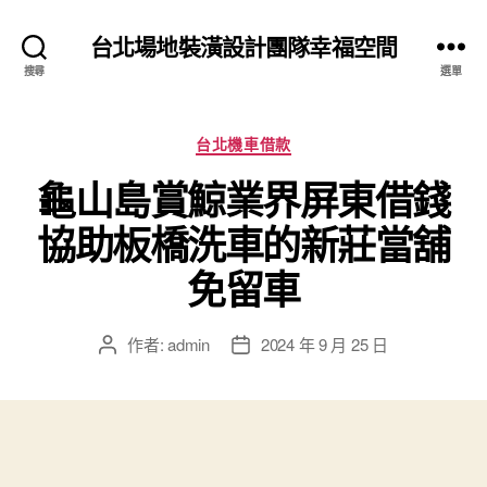
台北場地裝潢設計團隊幸福空間
搜尋
選單
分
台北機車借款
類
龜山島賞鯨業界屏東借錢
協助板橋洗車的新莊當舖
免留車
作者:
admin
2024 年 9 月 25 日
文
文
章
章
作
發
者
佈
日
期