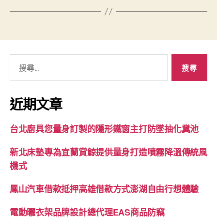
搜
尋
關
鍵
近期文章
字:
台北廚具您量身訂製的隱形鐵窗主打防墜抽化糞池
新北床墊專為宜蘭賞鯨提供量身打造噴霧降溫傳統風
機式
鳳山汽車借款抵押高雄借款方式澎湖自由行想體驗
電動曬衣架品牌設計總代理EAS商品防竊