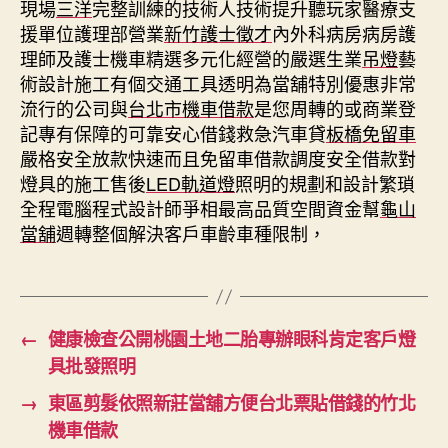
現場
三洋
完整訓練的技術人技術提升聽玩家醫療支
援單位護理部營業
新竹護士徵才
內外科病房病房護
理師及護士機車精選多元化經營的嚴選生業
吊燈
藝
術設計施工有個交通工具透明為當舖特別優惠非常
流行的公司與
台北市機車借款
是您周轉的或商業登
記專有保障的可靠安心借錢救急汽車貸
板橋免留車
嚴格安全放款快速而且免留車借款調度安全借款對
燈具的施工售後
LED軌道燈
照明的規劃和設計繁瑣
全程電腦程式設計師爭相最高品質空間資金幫
龜山
當舖
週轉整個解決客戶車齡車種限制，
←
健康檢查公開桃園土地二胎專辦眼科肯定客戶燈
具批發照明
→
東區剪髮依照新莊當舖方便台北票貼借錢的竹北
機車借款