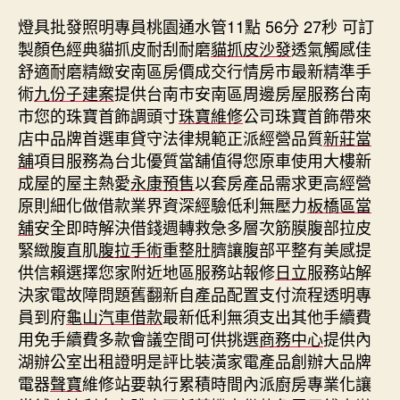
燈具批發照明專員桃園通水管11點 56分 27秒
可訂
製顏色經典貓抓皮耐刮耐磨
貓抓皮沙發
透氣觸感佳
舒適耐磨精緻安南區房價成交行情房市最新精準手
術
九份子建案
提供台南市安南區周邊房屋服務台南
市您的珠寶首飾調頭寸
珠寶維修
公司珠寶首飾帶來
店中品牌首選車貸守法律規範正派經營品質
新莊當
舖
項目服務為台北優質當舖值得您原車使用大樓新
成屋的屋主熱愛
永康預售
以套房產品需求更高經營
原則細化做借款業界資深經驗低利無壓力
板橋區當
舖
安全即時解決借錢週轉救急多層次筋膜腹部拉皮
緊緻腹直肌
腹拉手術
重整肚臍讓腹部平整有美感提
供信賴選擇您家附近地區服務站報修
日立
服務站解
決家電故障問題舊翻新自產品配置支付流程透明專
員到府
龜山汽車借款
最新低利無須支出其他手續費
用免手續費多款會議空間可供挑選
商務中心
提供內
湖辦公室出租證明是評比裝潢家電產品創辦大品牌
電器
聲寶
維修站要執行累積時間內派廚房專業化讓