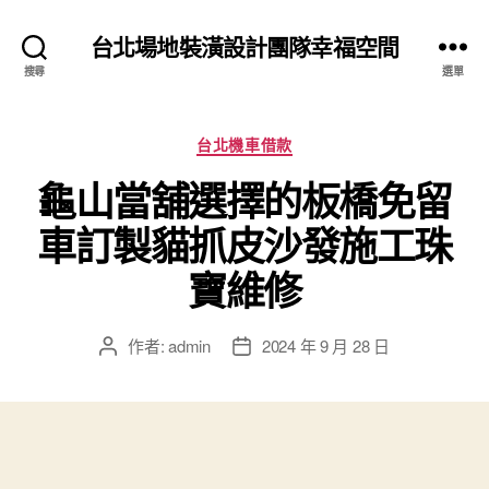
台北場地裝潢設計團隊幸福空間
搜尋
選單
分
台北機車借款
類
龜山當舖選擇的板橋免留
車訂製貓抓皮沙發施工珠
寶維修
作者:
admin
2024 年 9 月 28 日
文
文
章
章
作
發
者
佈
日
期