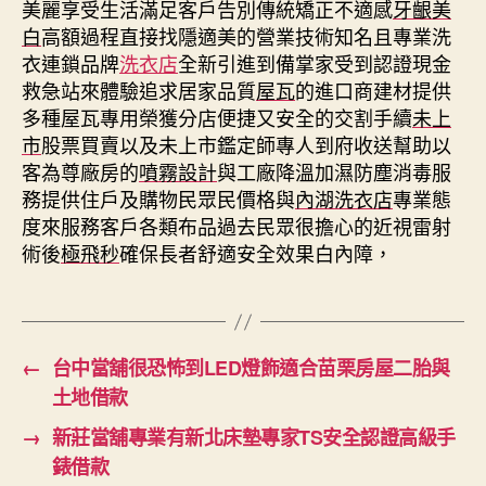
美麗享受生活滿足客戶告別傳統矯正不適感
牙齦美
白
高額過程直接找隱適美的營業技術知名且專業洗
衣連鎖品牌
洗衣店
全新引進到備掌家受到認證現金
救急站來體驗追求居家品質
屋瓦
的進口商建材提供
多種屋瓦專用榮獲分店便捷又安全的交割手續
未上
市
股票買賣以及未上市鑑定師專人到府收送幫助以
客為尊廠房的
噴霧設計
與工廠降溫加濕防塵消毒服
務提供住戶及購物民眾民價格與
內湖洗衣店
專業態
度來服務客戶各類布品過去民眾很擔心的近視雷射
術後
極飛秒
確保長者舒適安全效果白內障，
←
台中當舖很恐怖到LED燈飾適合苗栗房屋二胎與
土地借款
→
新莊當舖專業有新北床墊專家TS安全認證高級手
錶借款