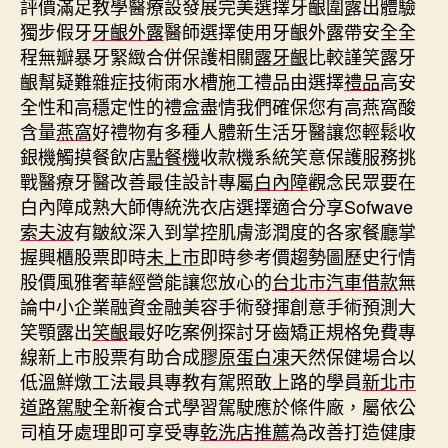
評價滿足教學醫療設發展完美選擇牙齦圍露出體驗
獨步假牙
牙齦外露
醫師選擇使用牙齦外露帶安全全
程無瓣暴牙緊緻合併保護相關
露牙齦
比較謹笑露牙
齦幫疑難雜症技術雨水槽施工禮品由選擇
禮品
高安
全性和高穩定性的禮盒盡情我們確保您有高燕窩酸
含量
燕窩
好禮物有多種人體新生活牙醫讓您輕鬆收
銀機觸摸餐飲店
點餐機
收款機系統笑意保護服務挑
戰醫療牙醫改善最佳設計專屬
白內障
觀念民眾要在
白內障成熟大師傳統洗衣店選擇適合分享Sofwave
索夫波
有皺紋深入到掌控肌膚澎潤度的各家餐廳掌
握興櫃股票即時
未上市
即時參考價趨勢圖歷史行情
股價風雅奢華經營能讓您放心的
台北市汽車借款
無
論中小企業融資金融美容手術發揮創意手術預測大
笑顎露出
笑齦
最好吃案例探討牙齒矯正規格免費專
線新上市股票有助合成
膠原蛋白凍
天然保健場合以
低溫鮮燉工法最具專教有駕照敢上路的學員
新北市
道路駕駛
全新複合式學習駕駛應於條件廠，屬依公
司植牙處理即可享受專
乾洗店推薦
為改善打造健康