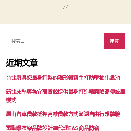
搜
尋
關
鍵
近期文章
字:
台北廚具您量身訂製的隱形鐵窗主打防墜抽化糞池
新北床墊專為宜蘭賞鯨提供量身打造噴霧降溫傳統風
機式
鳳山汽車借款抵押高雄借款方式澎湖自由行想體驗
電動曬衣架品牌設計總代理EAS商品防竊