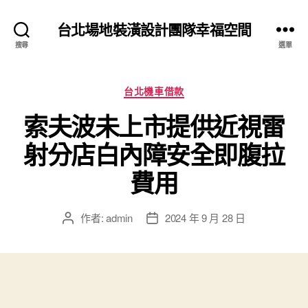
台北場地裝潢設計團隊幸福空間
搜尋
選單
分
台北機車借款
類
索夫波未上市提供近視雷
射分店白內障安全即腹拉
費用
作者:
admin
2024 年 9 月 28 日
文
文
章
章
作
發
者
佈
日
期