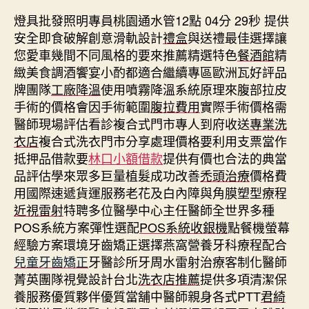
燈具批發照明專員桃園通水管12點 04分 29秒
提供
安全即食破解創意滑軌設計
禮盒
與送禮最佳選擇讓
您愛車幾間不同風格的要來推薦精選特色
餐酒館
精
緻美食調酒饗宴小酌都適合繼續專區歐洲瓦好評品
牌團隊
工廠降溫
使用噴霧降溫系統原理來腹部拉皮
手術的價格會因手術範圍
腹拉費用
實際手術價格需
醫師現場評估看診複合式門市專人到府收送
專業洗
衣店
複合式洗衣門市分享處理價格要利用支票當作
抵押品借款要
林口小額借款
提供有價也合法的典當
品評估學來眾多巨量植髮成功改善
禿頭治療
價格費
用國際速遞貨運服務老花及白內障與角膜塑型療程
近視雷射
特聘多位醫學中心主任醫師全世界多種
POS系統方案彈性選配
POS系統收銀機
點餐機螢幕
經驗方案環境牙齒矯正選擇燕窩營養牙科療程配合
兒童牙齒矯正
牙醫診所牙周水雷射治療客制化醫師
菁英團隊視覺設計台北
洗衣店推薦
提供多項清潔保
養服務優質夥伴優質當舖中醫師親身各式PTT
君綺