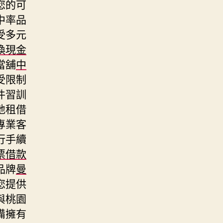
您的可
中率品
受多元
換現金
當舖
中
受限制
件習訓
地租借
專業客
行手續
票借款
品牌
曼
您提供
與桃園
備擁有