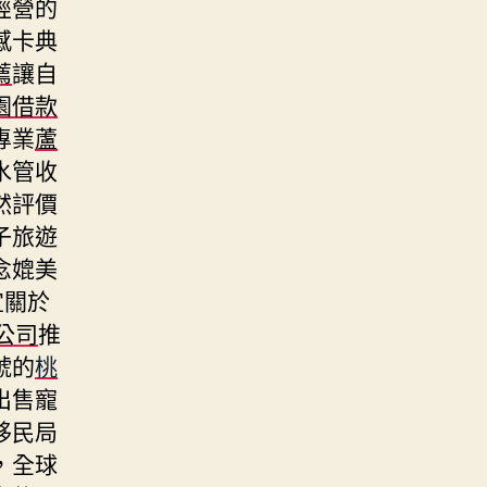
經營的
感卡典
薦
讓自
園借款
專業
蘆
水管收
然評價
子旅遊
念媲美
宜關於
公司
推
號的
桃
出售寵
移民局
，全球