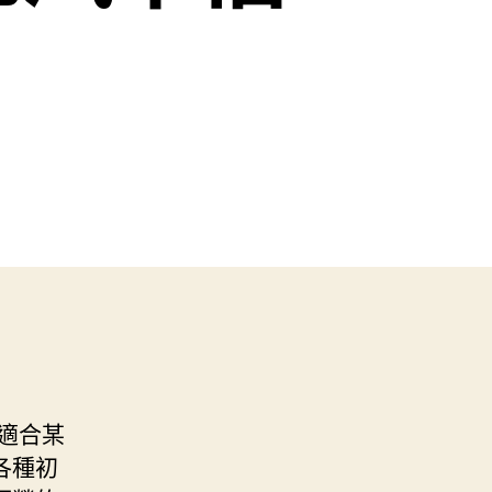
適合某
各種初