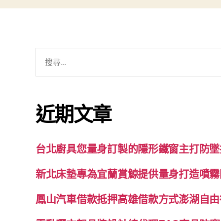
搜
尋
關
鍵
近期文章
字:
台北廚具您量身訂製的隱形鐵窗主打防墜
新北床墊專為宜蘭賞鯨提供量身打造噴霧
鳳山汽車借款抵押高雄借款方式澎湖自由