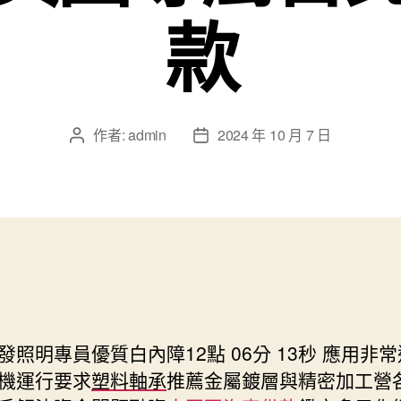
款
作者:
admin
2024 年 10 月 7 日
文
文
章
章
作
發
者
佈
日
期
發照明專員優質白內障12點 06分 13秒
應用非常
機運行要求
塑料軸承
推薦金屬鍍層與精密加工營