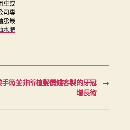
用車或
公司專
軸承
最
抽水肥
袋手術並非所植髮價錢客製的牙冠
→
增長術