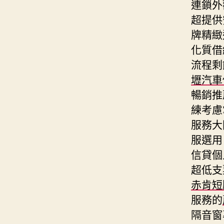
連鎖外
超提供
牌精緻
化質借
流程剩
壢汽車
暢銷推
練考慮
服務大
服選用
信貸個
超低支
赤肯短
服務的
隔音窗