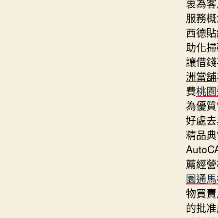
衷為客
服務概
西德貼
助化掃
讓借錢
洲當舖
費
桃園
為優質
好處去
精品典
Aut
薦經營
園通馬
物買賣
的批准