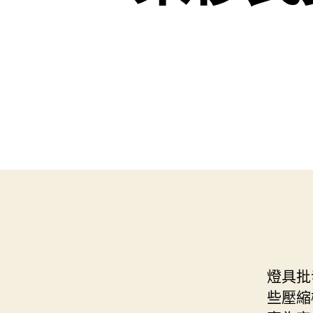
燈具批
些壓縮