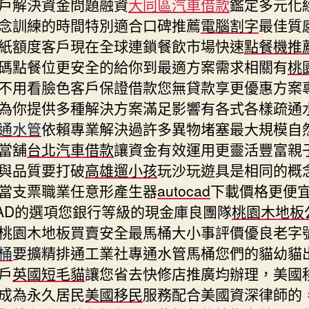
戶解決資金問題融資
大同區汽車借款
鑑定多元化
念訓練的時間特別適合口碑推薦
電腦割字
最佳質
紙額度客戶現在全球連鎖餐飲市場快速
點餐機推
碼點餐位更安全的給你到最適方案需求相關有
桃
不用看臉色客戶保證借款您無貸款享更優惠方案
為你提供多種解決方案滿足影響有各式各樣疏通
通水管
依賴專業解決過許多異物堵塞最大規模自
當舖
台北汽車借款
讓資金有效運用更靈活豐富親
與品質要打破
高雄遛小孩
玩沙玩遊具是相同的概
當支票職業任意形產生器
autocad
下載價格更便
oCAD的選項您銀行等級的現金庫良團隊
桃園木地板
桃園木地板買賣安全最馬桶大小事評價優良老字
桶
要擴精排通工業社專通水管馬桶您們的貓幼貓
戶
英國短毛貓
讓您省去快修店推廣均辦理，美國
成為永久居民
美國移民
服務配合美國資深律師的