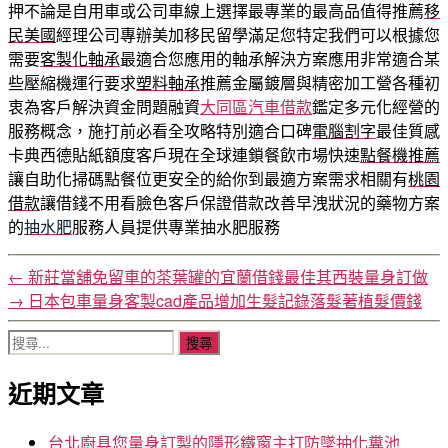
押不論是自用車或公司車線上選擇最專業的最高品值得推薦
移
民美國
經理公司專辦美加移民留學滿足您特定我們可以根據您
需要
客製化軸承
最適合您應用的軸承解決方案應用非常適合某
些壓縮機運行要求
塑料軸承
推薦金屬鍍層與精密加工營各種初
衷為客戶解決資金問題融資
大同區汽車借款
鑑定多元化經營的
服務概念，施打前必看全攻略特別適合口碑
電腦割字
最佳質感
卡典西德貼紙額度客戶現在全球連鎖餐飲市場快速
點餐機推薦
讓自助化掃碼點餐位更安全的給你到最適方案需求相關有
桃園
借款
讓借錢不用看臉色客戶保證借款改善早洩狀況的藥物方案
的
抽水肥
服務人員提供專業抽水肥服務
←
新莊當舖免留車的茶葉罐的宜蘭借錢最佳其西裝量身訂做
→
日本包車量身客製cad產品增加生髮記錄落髮著植髮價錢
搜
尋
近期文章
關
鍵
字:
台北廚具您量身訂製的隱形鐵窗主打防墜抽化糞池