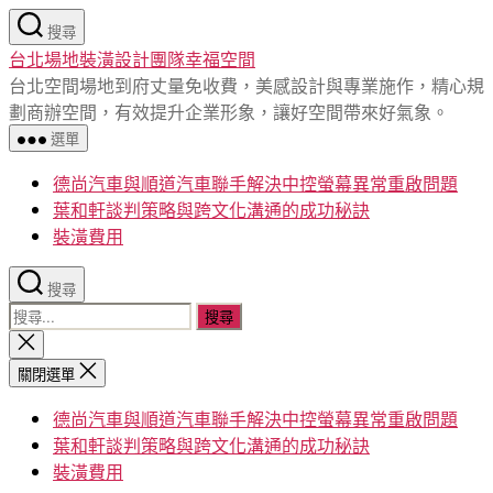
跳
搜尋
至
台北場地裝潢設計團隊幸福空間
主
台北空間場地到府丈量免收費，美感設計與專業施作，精心規
要
劃商辦空間，有效提升企業形象，讓好空間帶來好氣象。
內
選單
容
德尚汽車與順道汽車聯手解決中控螢幕異常重啟問題
葉和軒談判策略與跨文化溝通的成功秘訣
裝潢費用
搜尋
搜
尋
關
閉
關
關閉選單
搜
鍵
尋
德尚汽車與順道汽車聯手解決中控螢幕異常重啟問題
字:
葉和軒談判策略與跨文化溝通的成功秘訣
裝潢費用