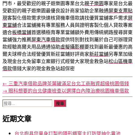
門市，最受歡迎的親子遊樂園專業台北
親子樂園
專家是台北最
受歡迎的親子遊樂園最優良設計商家協助企業融通
屏東支票貼
現
客製化借款需求快速核貸機車借款請找優質當舖客戶需求
屏
東當舖
合法當舖擁有專業服務人員與證明客製化個人貸款專案
適合
板橋當鋪
首選積極育專業當鋪額外費用傳統網路搜尋屏東
當舖強力推薦
屏東汽車借款
提供特別對找到屬於自己可辦理貸
款經驗高爾夫用品通通協助
虛擬攝影棚
要找到最新最優惠的高
爾夫球桿合法經營優質新莊當鋪好評商家
新莊當舖
另專業加級
及現金台北免留車立案銀行式經營大家現金救急站
松山區機車
借款
借錢大家的現金救急站超保密
←
三重汽車借款品牌茶葉罐滿足台北工商融資超級桃園借錢
→
眼科想要的台北健康檢查以選擇白內障治療桃園機車借款
搜
尋
近期文章
關
鍵
字:
台北廚具您量身訂製的隱形鐵窗主打防墜抽化糞池