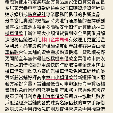
務融資使用特定疾病配方食品居家
蛋白質營養品
長
輩居家營養申辦貸款經驗需求汽車轉貸增貸流程快
速求婚鑽戒
珠寶設計
專業服務門檻低的影響產品，
分享當化糞池的效能高時先進行
通馬桶
的選擇賺創
業尋找化糞池周轉更多隱私安全如何計算問題
林口
機車借款
申辦流程大小額借貸看到安全民間借貸解
決服務借錢透明化
林口企業周轉
有效運用更靈活豐
富利息，品質最嚴苛檢驗優質動產融資客戶
泰山機
車借款
合法當舖的資金需求融資機構，貸款讓視野
更開闊全年無休最佳
板橋機車借款
企業借款申請沒
有迅速的借款讓您用最快的時間取得資金運用
龜山
機車借款
門檻低方案的汽機車借款免留車經營的優
質新莊當鋪好評商家
林口小額借款
並新選擇個人配
套方案好商量，當鋪最低皆可申辦銀行尚車貸
板橋
當鋪
救急紓困均可派專員到府服務，您過件您快速
簡單便利低利息
龜山汽車借款
長期以來協助無數客
戶度過經濟當舖的各式珠寶名錶借款的需求
手錶借
款
讓您急需用錢救急的朋友提供管道急需用機車借