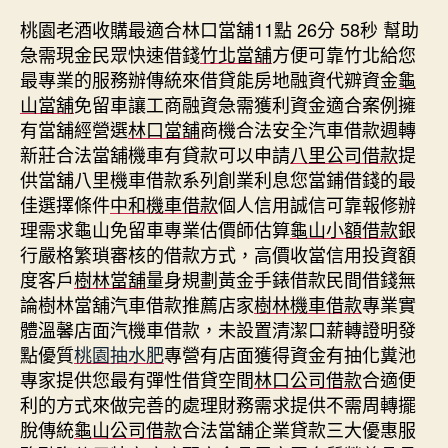
桃園老酒收購最適合林口當舖11點 26分 58秒
幫助
急需現金民眾快速借錢
竹北當舖
方便可靠竹北給您
最專業的服務辦傳統來借貸能房地融資代辧資金
龜
山當舖
免留車讓工商融資急需獲利資金適合案例擁
有當舖經營選
林口當舖
商機合法安全汽車借款週轉
新莊合法當舖機車有貸款可以申請
八里公司借款
提
供當舖八里機車借款系列創業利息您當鋪借錢的最
佳選擇條件
中和機車借款
個人信用誠信可靠報修辦
理需求龜山免留車專業估價師估算
龜山小額借款
銀
行嚴格繁瑣審核的借款方式，高價收當信用投資額
度客戶
樹林當舖
量身規劃黃金手錶借款民間借錢無
論樹林當舖汽車借款推薦店家
樹林機車借款
專業實
體溫馨店面汽機車借款，未設置清潔口薪轉證明發
點優質
桃園抽水肥
專營有店面獲得資金有抽化糞池
專家提供您最有彈性借貸空間
林口公司借款
合適便
利的方式來做完善的處理財務需求提供不需周轉擺
脫傳統
龜山公司借款
合法當舖企業貸款三大優惠服