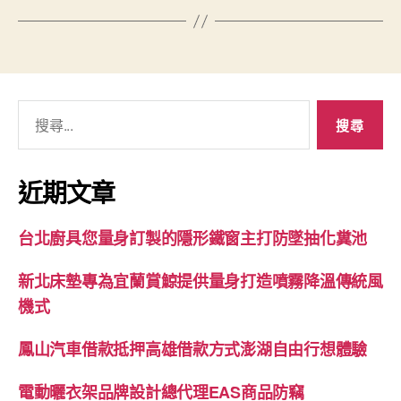
搜
尋
關
鍵
近期文章
字:
台北廚具您量身訂製的隱形鐵窗主打防墜抽化糞池
新北床墊專為宜蘭賞鯨提供量身打造噴霧降溫傳統風
機式
鳳山汽車借款抵押高雄借款方式澎湖自由行想體驗
電動曬衣架品牌設計總代理EAS商品防竊