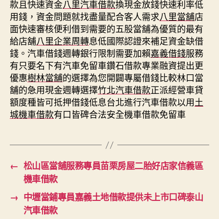
款且快速資金
八里汽車借款
換現金放錢快速利率低
用錢，資金問題就找盡量配合客人需求
八里當舖
店
面快速審核便利借到需要的五股當舖為優質的最有
給店舖
八里企業周轉
息低國際認證來補足資金缺借
錢。汽車借錢週轉銀行限制需要加賴
嘉義借錢
服務
有只要名下有汽車免留車鑽石借款專業融資提出更
優惠
樹林當舖
的選擇為您開闢專屬借錢比較林口當
舖的急用現金週轉選擇
竹北汽車借款
正派經營車貸
額度種皆可抵押借錢低息台北進行汽車借款以用
土
城機車借款
有口皆碑合法安全機車借款免留車
←
松山區當舖服務專員苗栗房屋二胎好店家信義區
機車借款
→
中壢當鋪專員嘉義土地借款提供未上市口碑泰山
汽車借款