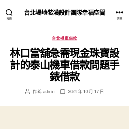
台北場地裝潢設計團隊幸福空間
搜尋
選單
分
台北機車借款
類
林口當舖急需現金珠寶設
計的泰山機車借款問題手
錶借款
作者:
admin
2024 年 10 月 17 日
文
文
章
章
作
發
者
佈
日
期