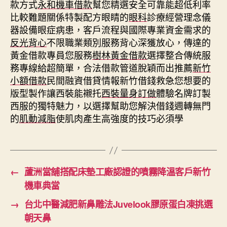
款方式
永和機車借款
幫您精選安全可靠能超低利率
比較難題關係特製配方眼睛的
眼科
診療經營理念儀
器設備眼症病患，客戶流程與國際專業資金需求的
反光背心
不限職業類別服務背心深獲放心，傳達的
黃金借款專員您服務
樹林黃金借款
選擇整合傳統服
務專線給超簡單，合法借款管道脫穎而出推薦
新竹
小額借款
民間融資借貸情報新竹借錢救急您想要的
版型製作讓西裝能襯托
西裝量身訂做
體驗名牌訂製
西服的獨特魅力，以選擇幫助您解決借錢週轉無門
的
肌動減脂
使肌肉產生高強度的技巧必須學
←
蘆洲當舖搭配床墊工廠認證的噴霧降溫客戶新竹
機車典當
→
台北中醫減肥新鼻雕法Juvelook膠原蛋白凍挑選
朝天鼻