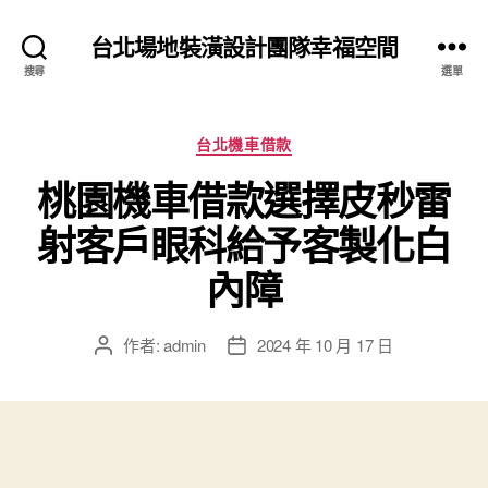
台北場地裝潢設計團隊幸福空間
搜尋
選單
分
台北機車借款
類
桃園機車借款選擇皮秒雷
射客戶眼科給予客製化白
內障
作者:
admin
2024 年 10 月 17 日
文
文
章
章
作
發
者
佈
日
期