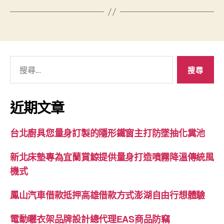
搜
尋
關
鍵
近期文章
字:
台北廚具您量身訂製的隱形鐵窗主打防墜抽化糞池
新北床墊專為宜蘭賞鯨提供量身打造噴霧降溫傳統風
機式
鳳山汽車借款抵押高雄借款方式澎湖自由行想體驗
電動曬衣架品牌設計總代理EAS商品防竊