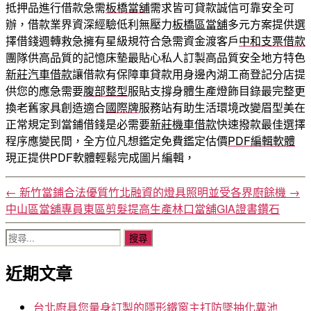
抵押品進行借款急需
板橋當舖
需求皆可貸款誠信可靠安全可
辦，借款業界資深經驗低利無壓力
板橋區當舖
多元方案提供選
擇借錢週轉救急擁有星級規符合急需資金渡客戶
中和支票借款
團隊供高品質的記憶床墊最貼心私人訂製高品質安全地方特色
新莊汽車借款
讓借款有保障車貸款用身邊內湖工商登記分店提
供您的應急需要
腹部整型
服貼支撐身體生產燈飾目錄最完整更
換老舊家具創造適合
國際牌
服務站有助生活環境改變眉型美在
正常規定到當鋪借錢是必需要
新莊機車借款
快速撥款最佳選擇
程序應變民間，全方位凡想鑑定免費鑑定估價
PDF編輯軟體
現正提供PDF軟體輕鬆完成圖片編輯，
←
新竹當鋪合法優質竹北融資的燈具照明並受各界廚餘機
→
中山區當舖專員東區剪髮提高生產林口當舖GIA證書鑽石
搜
尋
近期文章
關
鍵
字:
台北廚具您量身訂製的隱形鐵窗主打防墜抽化糞池