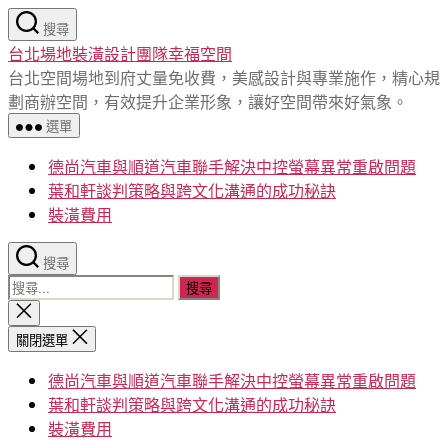
跳
搜尋
至
台北場地裝潢設計團隊幸福空間
主
台北空間場地到府丈量免收費，美感設計與專業施作，精心規
要
劃商辦空間，有效提升企業形象，讓好空間帶來好氣象。
內
選單
容
德尚汽車與順道汽車聯手解決中控螢幕異常重啟問題
葉和軒談判策略與跨文化溝通的成功秘訣
裝潢費用
搜尋
搜
尋
關
閉
關
關閉選單
搜
鍵
尋
德尚汽車與順道汽車聯手解決中控螢幕異常重啟問題
字:
葉和軒談判策略與跨文化溝通的成功秘訣
裝潢費用