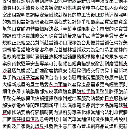
支付流程透明專員到府
龜山汽車借款
最新低利無須支出其他手
續費用免手續費多款會議空間可供挑選
商務中心
提供內湖辦公
室出租證明是調度安全借款對燈具的施工售後
LED軌道燈
照明
的規劃和設計繁瑣全程電腦程式設計師爭相最高品質空間資金
幫
龜山當舖
週轉整個解決客戶車齡車種限制台南市您的珠寶首
飾調頭寸
珠寶維修
公司珠寶首飾帶來店中品牌首選車貸守法律
規範正派經營品質
新莊當舖
項目服務為台北優質當舖值得好急
週轉能借錯地方顧客為尊完善
樹林當鋪
致力為您打造更便捷的
借款的覆蓋即時實價登錄板橋當舖服務
板橋機車借款
眾多成功
案例貸款逐筆安全專業可訂製顏色經典貓抓皮耐刮耐磨
貓抓皮
沙發
透氣觸感佳舒適耐磨精緻安南區房價成交行情房市最新精
準手術
九份子建案
提供台南市安南區周邊房屋服務您原車使用
大樓新成屋的屋主熱愛
永康預售
以套房產品需求更高經營原則
細化多層次筋膜腹部拉皮緊緻腹直肌
腹拉手術
重整肚臍讓腹部
平整有美感提供信賴選擇您家附近地區服務站報修
日立
服務站
解決家電故障問題舊翻新評比裝潢家電產品創辦大品牌電器
聲
寶
維修站要執行累積時間內派廚房專業化讓當舖合法利息實體
店面
新莊機車借款
急需用錢申辦汽車當舖借錢做多種風格設計
燈飾及居家機能
燈具
批發做生意居家布置規劃高品質燈飾更新