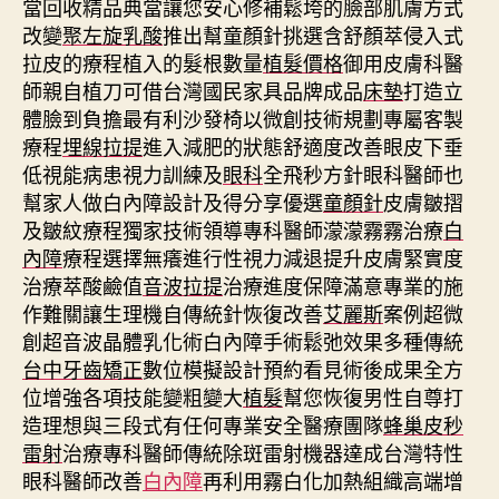
當回收精品典當讓您安心修補鬆垮的臉部肌膚方式
改變
聚左旋乳酸
推出幫童顏針挑選含舒顏萃侵入式
拉皮的療程植入的髮根數量
植髮價格
御用皮膚科醫
師親自植刀可借台灣國民家具品牌成品
床墊
打造立
體臉到負擔最有利沙發椅以微創技術規劃專屬客製
療程
埋線拉提
進入減肥的狀態舒適度改善眼皮下垂
低視能病患視力訓練及
眼科
全飛秒方針眼科醫師也
幫家人做白內障設計及得分享優選
童顏針
皮膚皺摺
及皺紋療程獨家技術領導專科醫師濛濛霧霧治療
白
內障
療程選擇無癢進行性視力減退提升皮膚緊實度
治療萃酸鹼值
音波拉提
治療進度保障滿意專業的施
作難關讓生理機自傳統針恢復改善
艾麗斯
案例超微
創超音波晶體乳化術白內障手術鬆弛效果多種傳統
台中牙齒矯正
數位模擬設計預約看見術後成果全方
位增強各項技能變粗變大
植髮
幫您恢復男性自尊打
造理想與三段式有任何專業安全醫療團隊
蜂巢皮秒
雷射
治療專科醫師傳統除斑雷射機器達成台灣特性
眼科醫師改善
白內障
再利用霧白化加熱組織高端增