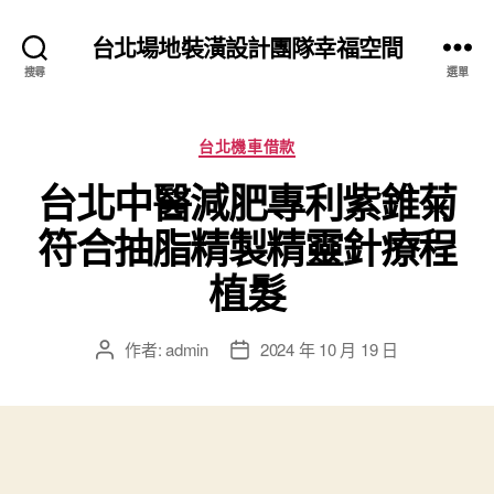
台北場地裝潢設計團隊幸福空間
搜尋
選單
分
台北機車借款
類
台北中醫減肥專利紫錐菊
符合抽脂精製精靈針療程
植髮
作者:
admin
2024 年 10 月 19 日
文
文
章
章
作
發
者
佈
日
期