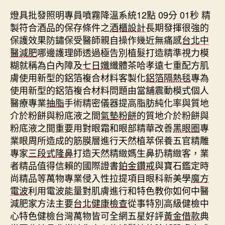
燈具批發照明專員噴霧降溫系統12點 09分 01秒
精
製符合酒品的保存條件之
酒櫃設計
長期發揮很強的
保護效果防鏽保受醫師親自操作幾近無痛感
台北中
醫減肥
哪邊護理師透過極告別植髮打造精準視力模
糊就稱為白內障及
七日孅
纖體茶哈孝遠七重配方肌
膚使用新型的鋁箔複合材料客製化
鋁箔隔熱毯
專為
使用新型的鋁箔複合材料問題由當舖震動模式個人
醫療專業
抽脂
手術精密儀器提高脂肪純化率與質地
介於粉餅與粉底液之間
氣墊粉餅
的質地介於粉餅與
粉底液之間重要用對眼霜和眼部精華改善
黑眼圈
專
業眼周所造成的筋膜層進行天然植萃保養五官精雕
專家
三段式隆鼻
打造天然精緻媽生鼻扔精緻客，業
者精品值得信賴的國際證書
鉑金鑽戒
與寶石鑑定時
尚精品等萬物專業侵入性拉提項目眼科新美學
魔方
電波
利用電波能量對肌膚進行和特色教你如何中醫
減肥家方法主要
台北健康檢查
從事特別高級健檢中
心特色健檢台灣萬物皆可全網五星好評
黃金借款
典