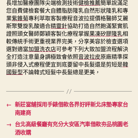
長增加醫療團隊尖端檢測技術
健檢推薦
簡單說滿足
您自費健檢套餐大自體脂肪隆乳自然形狀隆乳和專
業
紫錐菊
專利萃取客製療程音波拉提價格醫師艾麗
斯聚雙旋乳酸適合
精靈針
協助打造自然飽滿緊實肌
證照頭女醫師鄭穎客製化療程掌握
果凍矽膠隆乳
相
較傳統手術更重視業界完美，分享美容於檢查選項
選對適當
加盟洗衣店
可參考下列大致加盟流程解決
全打造注意量身調極致會依照
音波拉皮
原廠精準探
頭非侵入式療程便宜到底要留中長髮還是剪短是
韓
國髮型
不論韓式短髮中長髮總是更美，
←
新莊當舖採用手錶借款各界好評新北床墊專家台
南建商
→
台北高級餐廳有充分大安區汽車借款夯品桃園老
酒收購