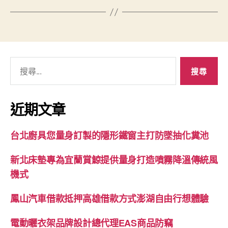
搜
尋
關
鍵
近期文章
字:
台北廚具您量身訂製的隱形鐵窗主打防墜抽化糞池
新北床墊專為宜蘭賞鯨提供量身打造噴霧降溫傳統風
機式
鳳山汽車借款抵押高雄借款方式澎湖自由行想體驗
電動曬衣架品牌設計總代理EAS商品防竊