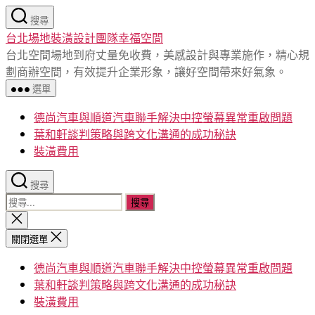
跳
搜尋
至
台北場地裝潢設計團隊幸福空間
主
台北空間場地到府丈量免收費，美感設計與專業施作，精心規
要
劃商辦空間，有效提升企業形象，讓好空間帶來好氣象。
內
選單
容
德尚汽車與順道汽車聯手解決中控螢幕異常重啟問題
葉和軒談判策略與跨文化溝通的成功秘訣
裝潢費用
搜尋
搜
尋
關
閉
關
關閉選單
搜
鍵
尋
德尚汽車與順道汽車聯手解決中控螢幕異常重啟問題
字:
葉和軒談判策略與跨文化溝通的成功秘訣
裝潢費用