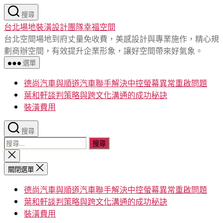
跳
搜尋
至
台北場地裝潢設計團隊幸福空間
主
台北空間場地到府丈量免收費，美感設計與專業施作，精心規
要
劃商辦空間，有效提升企業形象，讓好空間帶來好氣象。
內
選單
容
德尚汽車與順道汽車聯手解決中控螢幕異常重啟問題
葉和軒談判策略與跨文化溝通的成功秘訣
裝潢費用
搜尋
搜
尋
關
閉
關
關閉選單
搜
鍵
尋
德尚汽車與順道汽車聯手解決中控螢幕異常重啟問題
字:
葉和軒談判策略與跨文化溝通的成功秘訣
裝潢費用