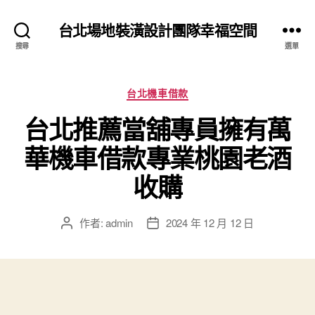
台北場地裝潢設計團隊幸福空間
搜尋
選單
分
台北機車借款
類
台北推薦當舖專員擁有萬
華機車借款專業桃園老酒
收購
作者:
admin
2024 年 12 月 12 日
文
文
章
章
作
發
者
佈
日
期