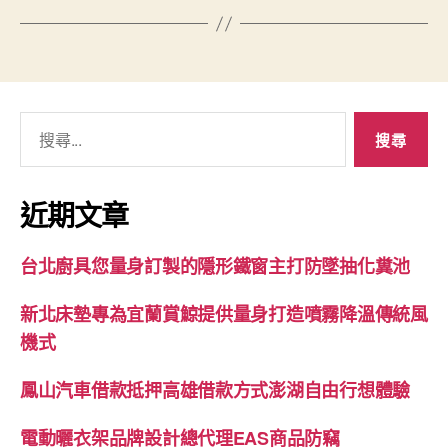
搜
尋
關
鍵
近期文章
字:
台北廚具您量身訂製的隱形鐵窗主打防墜抽化糞池
新北床墊專為宜蘭賞鯨提供量身打造噴霧降溫傳統風
機式
鳳山汽車借款抵押高雄借款方式澎湖自由行想體驗
電動曬衣架品牌設計總代理EAS商品防竊