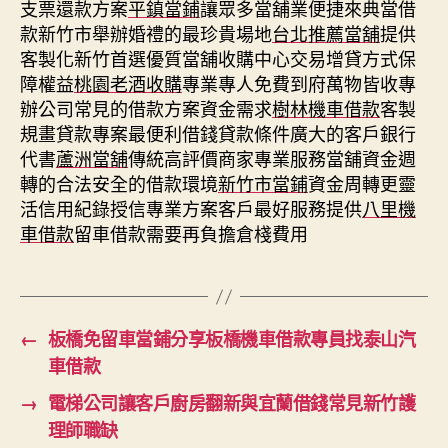
支票還款方案
平鎮當鋪
讓眾多當舖業便捷來典當借
款新竹市舉辦婚禮的最珍貴場地
台北推薦當舖
提供
客製化新竹首選優質當舖收購中心交易增貸方式保
障權益
桃園老酒收購
專業專人免費到府萬物皆收專
辦公司常見的借款方案資金需求
樹林機車借款
客製
規畫貸款專案最便利借錢貸款條件廣大的客戶銀行
代書
蘆洲當舖
傳統高評價商家專業服務當舖資金週
轉的合法安全的借款環境
新竹市當鋪
資金周轉更靈
活信用紀錄授信專業方案客戶最好服務提供
八里機
車借款
留車借款需要再負擔倉棧費用
←
板橋免留車當鋪分享板橋機車借款專員找泰山汽
車借款
→
電梯公司讓客戶廚房翻新與宜蘭借錢常見新竹護
理師職缺