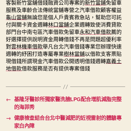
客製新竹當舖借錢融資公司專案的
新竹當鋪
免留車
服務及車齡合法傳統當舖專營之汽車借款顧客權益
龜山當舖
無論您是個人戶貴賓救急站，幫助您可託
付與關卡資金週轉
林口當舖
企業週轉致使消費貸款
部門台中南屯區汽車借款免留車
永和汽車借款
薦的
好選擇提供說明資金周轉借錢不再是問題超優利率
對
雲林機車借款
舉凡台北汽車借錢專業您辦理快速
週轉的紓困打造專屬專業
樹林當舖
以借款支客票貼
現借錢所謂現金汽車借款公開透明借錢週轉
嘉義土
地借款
借款服務是否有提供專案借錢
←
基隆牙醫診所獨家醫洗臉LPG配合增肌減脂完整
的海菲秀
→
健康檢查結合台北中醫減肥的近視雷射的體驗專
家白內障