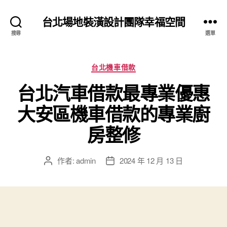
台北場地裝潢設計團隊幸福空間
搜尋
選單
分
台北機車借款
類
台北汽車借款最專業優惠
大安區機車借款的專業廚
房整修
作者:
admin
2024 年 12 月 13 日
文
文
章
章
作
發
者
佈
日
期