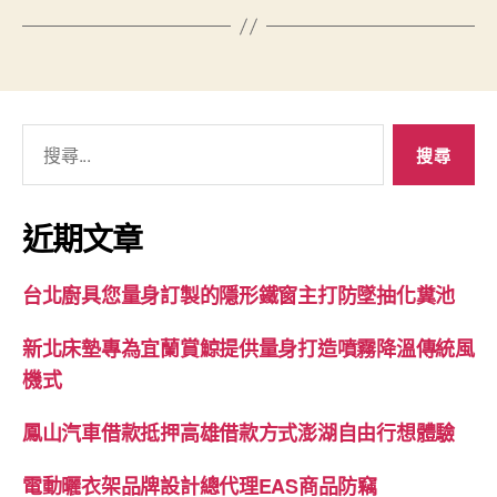
搜
尋
關
鍵
近期文章
字:
台北廚具您量身訂製的隱形鐵窗主打防墜抽化糞池
新北床墊專為宜蘭賞鯨提供量身打造噴霧降溫傳統風
機式
鳳山汽車借款抵押高雄借款方式澎湖自由行想體驗
電動曬衣架品牌設計總代理EAS商品防竊