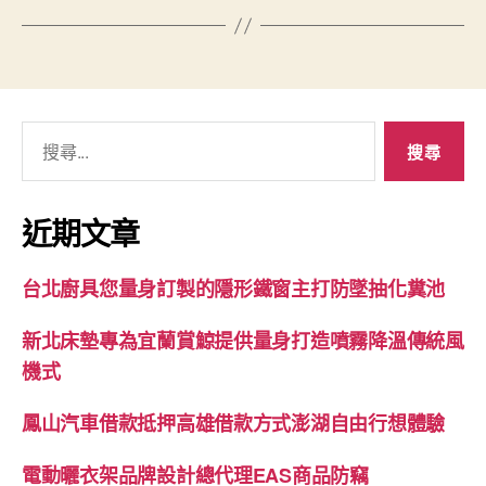
搜
尋
關
鍵
近期文章
字:
台北廚具您量身訂製的隱形鐵窗主打防墜抽化糞池
新北床墊專為宜蘭賞鯨提供量身打造噴霧降溫傳統風
機式
鳳山汽車借款抵押高雄借款方式澎湖自由行想體驗
電動曬衣架品牌設計總代理EAS商品防竊