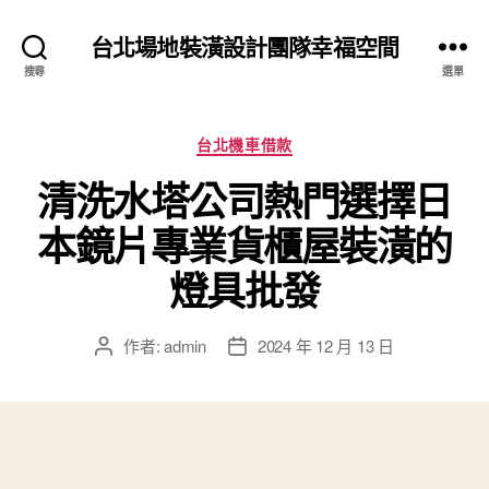
台北場地裝潢設計團隊幸福空間
搜尋
選單
分
台北機車借款
類
清洗水塔公司熱門選擇日
本鏡片專業貨櫃屋裝潢的
燈具批發
作者:
admin
2024 年 12 月 13 日
文
文
章
章
作
發
者
佈
日
期