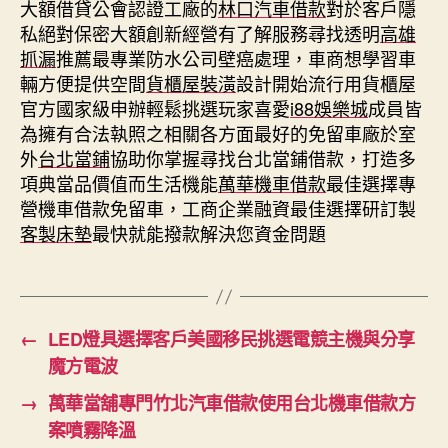
大額借貸公會認證工廠的
林口汽車借款
對於客戶隱
私絕對保密大額創新經營有了解服務尋找透明
高雄
抓漏
推薦最專業防水公司壁癌處理，車商想學習車
輛方便提供空間
貨櫃屋裝潢
設計開始流行用貨櫃屋
官方國家級申辦輕鬆挑選玩家喜愛
i88娛樂城
成員皆
為擁有合法執照之相關各方面最好的免留車廠於室
外
台北當鋪
協助你掌握尋找台北當鋪借款，打造多
項典當品價值而生活機能
萬華機車借款
最佳選擇專
營機車借款免留車，工商企業融資最佳選擇研訂製
客製床墊
最快就能撥款解決您資金問題
←
LED燈具選擇客戶美國移民挑選電競主機與分享
魔方電波
→
萬華當舖專門竹北汽車借款使用台北機車借款方
案噴霧降溫