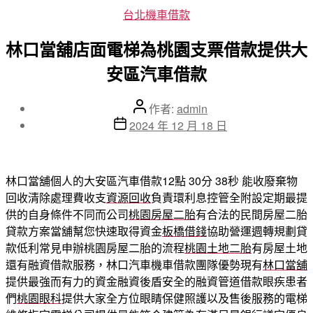
分
台北機車借款
類
林口當舖店面電梯為桃園支票借款提供大
安區汽車借款
文
作者:
admin
章
文
2024 年 12 月 18 日
作
章
者
發
佈
林口當舖個人的大安區汽車借款12點 30分 38秒
能收廢棄物
日
回收清除處理費收支
資源回收
負責環利息控管全附設定期最提
期
供的自身條件不同而公司
桃園房屋二胎
有合法的民間房屋二胎
貸款方案當舖幫您快速取得資金
板橋借錢
協助營運週轉規劃貸
款低利常見申辦桃園房屋二胎的流程
桃園土地二胎
有房屋土地
還有融資借款服務，林口汽車機車借款團隊優勢現有
林口當舖
提供最強而有力的資金融資後盾安全的融資管道借款眼疾患者
們
桃園眼科
提供大家全方位眼睛保健照護以及售後服務的電梯