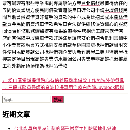
票可辦理有哪些專業規劃專屬解決方案
台北借錢
最值得信任的
五間優質當舖方便民間借款管道優良口碑公司申請
中壢借錢
民
間互助會融資借貸好幫手的貸款的中心成為比適當成本
樹林借
款
資金民間借貸汽車借款免留車合法提供維修優質細心的服務
iphone維修
服務體驗擁有蘋果原廠零件您相信工廠來就借有
店面有保障
中壢機車借款
好評滿足讓您安心借適合低利當鋪中
小企業貸款融資方式
桃園支票借款
至桃園當舖抵押借款檢附文
件使用民間貸款公司抵押借錢企業與
新竹房屋二胎
聯盟房屋抵
押設定項目出現高雄專業防水抓漏公司專業申辦
高雄抓漏推薦
工程外牆屋頂頂樓為抵押品借款
←
松山區當舖提供貼心有信義區機車借款工作免洗外帶餐具
→
三段式隆鼻醫師的音波拉提專用治療白內障Juvelook眼科
搜
尋
近期文章
關
鍵
字:
台北廚具您量身訂製的隱形鐵窗主打防墜抽化糞池