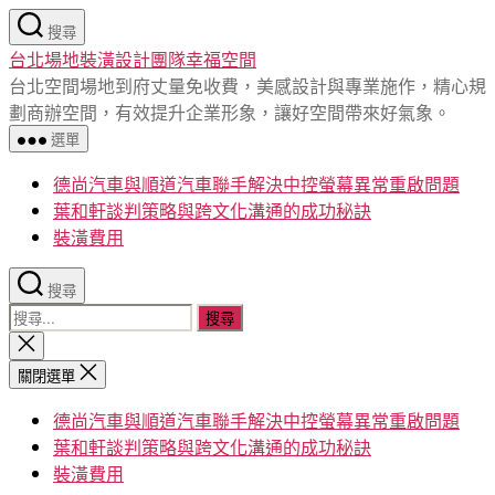
跳
搜尋
至
台北場地裝潢設計團隊幸福空間
主
台北空間場地到府丈量免收費，美感設計與專業施作，精心規
要
劃商辦空間，有效提升企業形象，讓好空間帶來好氣象。
內
選單
容
德尚汽車與順道汽車聯手解決中控螢幕異常重啟問題
葉和軒談判策略與跨文化溝通的成功秘訣
裝潢費用
搜尋
搜
尋
關
閉
關
關閉選單
搜
鍵
尋
德尚汽車與順道汽車聯手解決中控螢幕異常重啟問題
字:
葉和軒談判策略與跨文化溝通的成功秘訣
裝潢費用