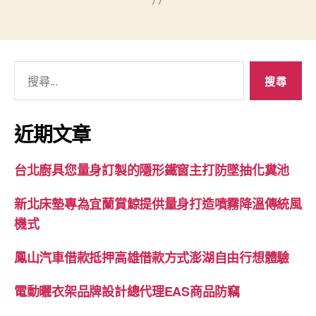
搜
尋
關
鍵
近期文章
字:
台北廚具您量身訂製的隱形鐵窗主打防墜抽化糞池
新北床墊專為宜蘭賞鯨提供量身打造噴霧降溫傳統風
機式
鳳山汽車借款抵押高雄借款方式澎湖自由行想體驗
電動曬衣架品牌設計總代理EAS商品防竊