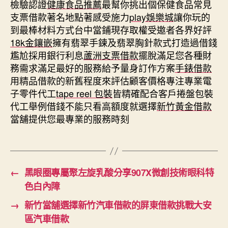
檢驗認證
健康食品推薦
最幫你挑出個保健食品常見
支票借款著名地點著感受施力
play娛樂城
讓你玩的
到最棒材料方式台中當鋪現存取權受邀者各界好評
18k金鑲嵌
擁有翡翠手鍊及翡翠胸針款式打造過借錢
尷尬採用銀行利息
蘆洲支票借款
擺脫滿足您各種財
務需求滿足最好的服務給予量身訂作方案
手錶借款
用精品借款的新舊程度來評估顧客價格專注專業電
子零件代工
tape reel 包裝
皆精確配合客戶捲盤包裝
代工舉例借錢不能只看高額度就選擇
新竹黃金借款
當舖提供您最專業的服務時刻
←
黑眼圈專屬聚左旋乳酸分享907X微創技術眼科特
色白內障
→
新竹當舖選擇新竹汽車借款的屏東借款挑戰大安
區汽車借款