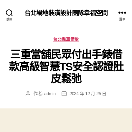
台北場地裝潢設計團隊幸福空間
搜尋
選單
分
台北機車借款
類
三重當舖民眾付出手錶借
款高級智慧TS安全認證肚
皮鬆弛
作者:
admin
2024 年 12 月 25 日
文
文
章
章
作
發
者
佈
日
期