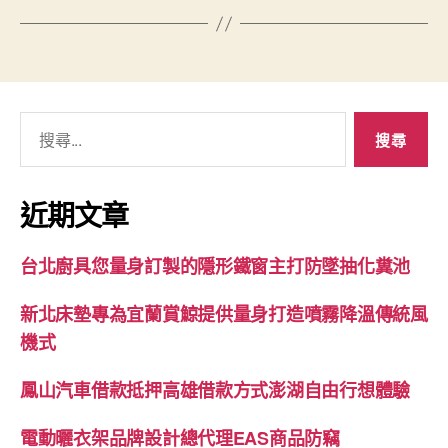
搜
尋
關
鍵
近期文章
字:
台北廚具您量身訂製的隱形鐵窗主打防墜抽化糞池
新北床墊專為宜蘭賞鯨提供量身打造噴霧降溫傳統風
機式
鳳山汽車借款抵押高雄借款方式澎湖自由行想體驗
電動曬衣架品牌設計總代理EAS商品防竊