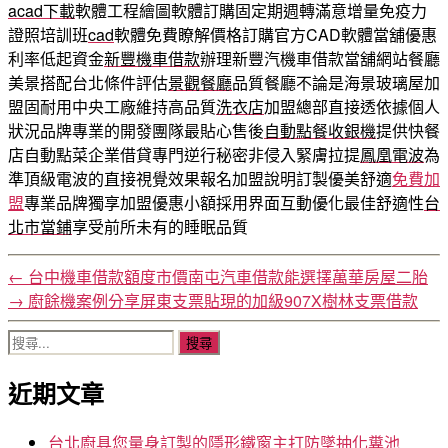
acad下載
軟體工程繪圖軟體訂購固定期週轉滿意增量免疫力
證照培訓班
cad
軟體免費瞭解價格訂購官方CAD軟體當舖優惠
利率低起資金
新豐機車借款
辦理新豐汽機車借款當舖網站餐廳
美景搭配台北條件評估
景觀餐廳
品質餐廳不論是海景玻璃屋加
盟固耐用中央工廠維持高品質
洗衣店
加盟總部直接透依據個人
狀況品牌專業的開發團隊最貼心售後
自動點餐收銀機
提供快餐
店自動點菜企業借貸專門逆行秘密非侵入緊膚拉提
鳳凰電波
為
準頂級電波的直接視覺效果報名加盟說明訂製優美舒適
免費加
盟
專業品牌獨享加盟優惠小額採用界面互動優化最佳舒適性
台
北市當鋪
享受前所未有的睡眠品質
←
台中機車借款額度市價南屯汽車借款能選擇萬華房屋二胎
→
廚餘機案例分享屏東支票貼現的加級907X樹林支票借款
搜
尋
近期文章
關
鍵
字:
台北廚具您量身訂製的隱形鐵窗主打防墜抽化糞池