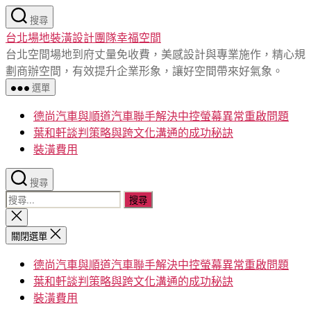
跳
搜尋
至
台北場地裝潢設計團隊幸福空間
主
台北空間場地到府丈量免收費，美感設計與專業施作，精心規
要
劃商辦空間，有效提升企業形象，讓好空間帶來好氣象。
內
選單
容
德尚汽車與順道汽車聯手解決中控螢幕異常重啟問題
葉和軒談判策略與跨文化溝通的成功秘訣
裝潢費用
搜尋
搜
尋
關
閉
關
關閉選單
搜
鍵
尋
德尚汽車與順道汽車聯手解決中控螢幕異常重啟問題
字:
葉和軒談判策略與跨文化溝通的成功秘訣
裝潢費用