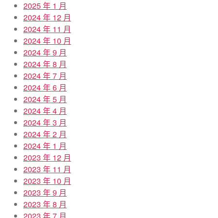
2025 年 1 月
2024 年 12 月
2024 年 11 月
2024 年 10 月
2024 年 9 月
2024 年 8 月
2024 年 7 月
2024 年 6 月
2024 年 5 月
2024 年 4 月
2024 年 3 月
2024 年 2 月
2024 年 1 月
2023 年 12 月
2023 年 11 月
2023 年 10 月
2023 年 9 月
2023 年 8 月
2023 年 7 月