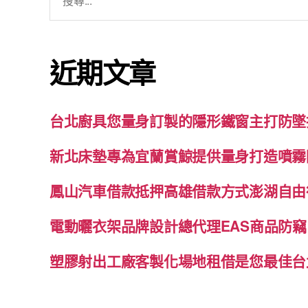
尋
關
鍵
近期文章
字:
台北廚具您量身訂製的隱形鐵窗主打防墜
新北床墊專為宜蘭賞鯨提供量身打造噴霧
鳳山汽車借款抵押高雄借款方式澎湖自由
電動曬衣架品牌設計總代理EAS商品防竊
塑膠射出工廠客製化場地租借是您最佳台