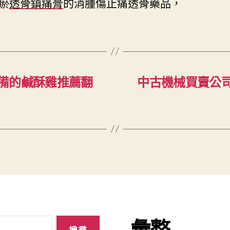
瘀
透骨鎮痛膏
的消腫傷止痛透骨藥品，
備的鹹酥雞推薦翻
中古機械買賣公
彙整