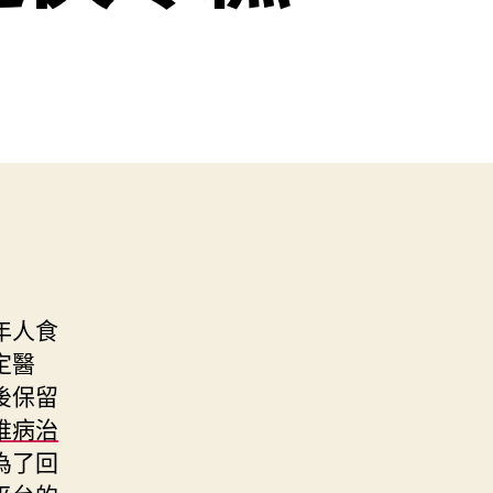
年人食
定醫
後保留
椎病治
為了回