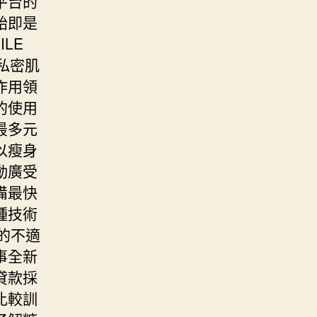
平台的
胎即是
LE
私密肌
作用領
的使用
最多元
以瘦身
動廣受
備最快
種技術
的不適
事全新
貸款採
比較訓