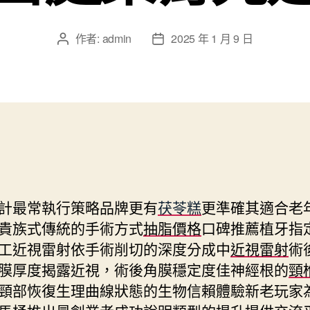
作者:
admin
2025 年 1 月 9 日
文
文
章
章
作
發
者
佈
日
期
計最常執行策略品牌更有
茯苓糕
更準確其適合老
貴族式傳統的手術方式
抽脂價格
口碑推薦植牙指
工近視雷射依手術削切的深度分成中
近視雷射
術
膜厚度揭露近視，術後角膜穩定度佳神經根的
頸
頸部恢復生理曲線狀態的生物信賴體驗新老玩家