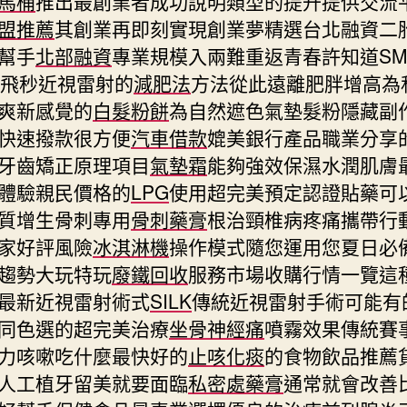
馬桶
推出最創業者成功說明類型的提升提供交流
盟推薦
其創業再即刻實現創業夢精選台北融資二
幫手
北部融資
專業規模入兩難重返青春許知道SMI
全飛秒近視雷射的
減肥法
方法從此遠離肥胖增高為
爽新感覺的
白髮粉餅
為自然遮色氣墊髮粉隱藏副
快速撥款很方便
汽車借款
媲美銀行產品職業分享
牙齒矯正原理項目
氣墊霜
能夠強效保濕水潤肌膚
體驗親民價格的
LPG
使用超完美預定認證貼藥可
質增生骨刺專用
骨刺藥膏
根治頸椎病疼痛攜帶行
家好評風險
冰淇淋機
操作模式隨您運用您夏日必
趨勢大玩特玩
廢鐵回收
服務市場收購行情一覽這
最新近視雷射術式
SILK
傳統近視雷射手術可能有
同色選的超完美治療
坐骨神經痛
噴霧效果傳統賽
力咳嗽吃什麼最快好的
止咳化痰
的食物飲品推薦
人工植牙留美就要面臨
私密處藥膏
通常就會改善