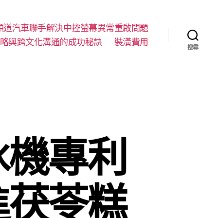
順道汽車聯手解決中控螢幕異常重啟問題
略與跨文化溝通的成功秘訣
裝潢費用
搜尋
冰機專利
進茯苓糕