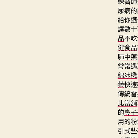
練醫師
尿病的
給你適
讓數十
品
不吃
健食品
肺中藥
常常遇
綿冰機
藥
快速
傳統雷
北當舖
的
鼻子
用的粉
引式些