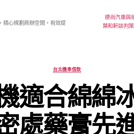
德尚汽車與
，精心規劃商辦空間，有效提
葉和軒談判策
分
台北機車借款
類
機適合綿綿
密處藥膏先