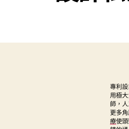
專利設
用極大
師，人
更多角
療
使頭