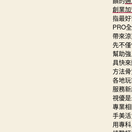
饋的
通
創業加
指最好
PRO
帶來涼
先不僅
幫助強
具快來
方法骨
各地玩
服務新
視優是
專業相
手美活
用專科